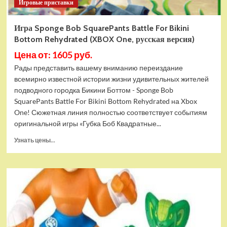
Игровые приставки
Игра Sponge Bob SquarePants Battle For Bikini
Bottom Rehydrated (XBOX One, русская версия)
Цена от: 1605 руб.
Рады представить вашему вниманию переиздание
всемирно известной истории жизни удивительных жителей
подводного городка Бикини Боттом - Sponge Bob
SquarePants Battle For Bikini Bottom Rehydrated на Xbox
One! Сюжетная линия полностью соответствует событиям
оригинальной игры «Губка Боб Квадратные...
Прочитать
Узнать цены...
больше
о
Игра
Sponge
Bob
SquarePants
Battle
For
Bikini