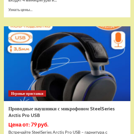
Прочитать
Узнать цены...
больше
о
(EU)
Конструктор
LEGO
Star
Wars
Истребитель
и
гибрид
X-
Wing
(75393)
Игровые приставки
Проводные наушники с микрофоном SteelSeries
Arctis Pro USB
Цена от: 79 руб.
Встречайте SteelSeries Arctis Pro USB – гарнитура с