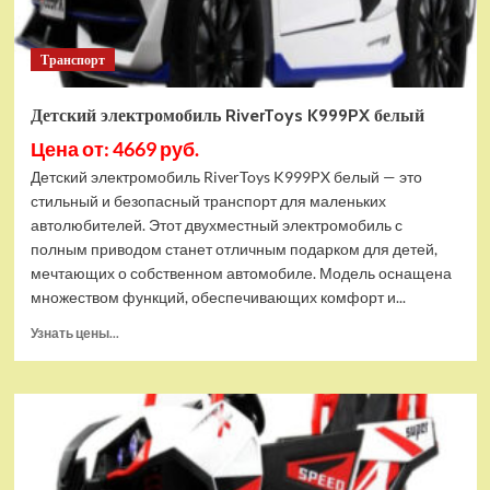
Транспорт
Детский электромобиль RiverToys K999PX белый
Цена от: 4669 руб.
Детский электромобиль RiverToys K999PX белый — это
стильный и безопасный транспорт для маленьких
автолюбителей. Этот двухместный электромобиль с
полным приводом станет отличным подарком для детей,
мечтающих о собственном автомобиле. Модель оснащена
множеством функций, обеспечивающих комфорт и...
Прочитать
Узнать цены...
больше
о
Детский
электромобиль
RiverToys
K999PX
белый