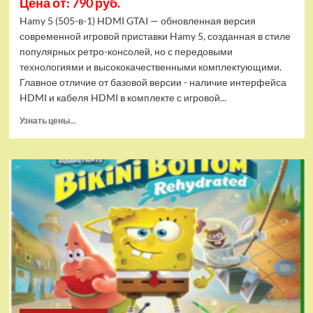
Цена от: 790 руб.
Hamy 5 (505-в-1) HDMI GTAI — обновленная версия
современной игровой приставки Hamy 5, созданная в стиле
популярных ретро-консолей, но с передовыми
технологиями и высококачественными комплектующими.
Главное отличие от базовой версии - наличие интерфейса
HDMI и кабеля HDMI в комплекте с игровой...
Прочитать
Узнать цены...
больше
о
Игровая
приставка
Hamy
5
(505-
в-1)
HDMI
GTA