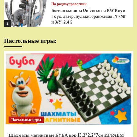
На радиоуправлении
Боевая машина Universe на Р/У Keye
Toys, лазер, пульки, оранжевая, Ni-Mh
и З/У, 2.4G
3
На радиоуправлении
Настольные игры:
Радиоуправляемая модель
снегоуборщик Hui Na Toys 1к18
(HN1586)
4
На радиоуправлении
Р/У танк Taigen 1/16
Panzerkampfwagen III (Германия) HC
(для ИК танкового боя) V3 2.4G RTR,
5
TG3848-1HC-IR3.0
На радиоуправлении
Радиоуправляемый танк Torro
Sturmtiger Panzer 1к16
Настольные игры
(TR1111700300)
1
Шахматы магнитные БУБА кор.13,2*2,2*7см ИГРАЕМ