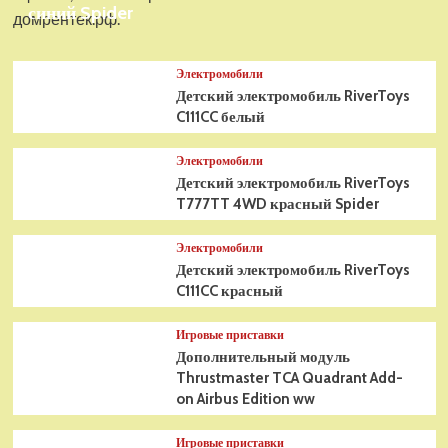
синий Spider
домрентек.рф.
Электромобили
Детский электромобиль RiverToys
C111CC белый
Электромобили
Детский электромобиль RiverToys
T777TT 4WD красный Spider
Электромобили
Детский электромобиль RiverToys
C111CC красный
Игровые приставки
Дополнительный модуль
Thrustmaster TCA Quadrant Add-
on Airbus Edition ww
Игровые приставки