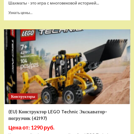
Шахматы - это игра с многовековой историей...
Прочитать
Узнать цены...
больше
о
Шахматы
магнитные
БУБА
кор.13,2*2,2*7см
ИГРАЕМ
ВМЕСТЕ
в
кор.2*192шт
ZY501598-
R4
Конструкторы
(EU) Конструктор LEGO Technic Экскаватор-
погрузчик (42197)
Цена от: 1290 руб.