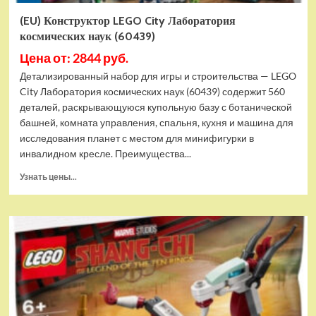
(EU) Конструктор LEGO City Лаборатория
космических наук (60439)
Цена от: 2844 руб.
Детализированный набор для игры и строительства — LEGO
City Лаборатория космических наук (60439) содержит 560
деталей, раскрывающуюся купольную базу с ботанической
башней, комната управления, спальня, кухня и машина для
исследования планет с местом для минифигурки в
инвалидном кресле. Преимущества...
Прочитать
Узнать цены...
больше
о
(EU)
Конструктор
LEGO
City
Лаборатория
космических
наук
(60439)