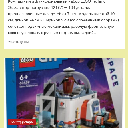
Компактный и функциональный набор LEGO Technic
Экскаватор‑погрузчик (42197) — 104 детали,
предназначенные для детей от 7 лет. Модель высотой 10
см, длиной 24 см и шириной 9 см (со сложенными опорами)
сочетает подвижные механизмы: рабочую фронтальную
ковшовую лопату с ручным подъемом, задний...
Прочитать
Узнать цены...
больше
о
(EU)
Конструктор
LEGO
Technic
Экскаватор-
погрузчик
(42197)
Конструкторы