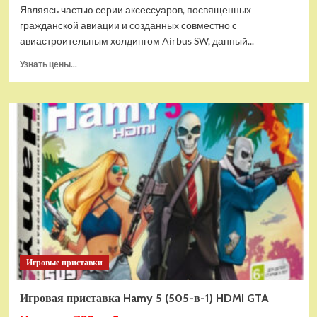
Являясь частью серии аксессуаров, посвященных
гражданской авиации и созданных совместно с
авиастроительным холдингом Airbus SW, данный...
Прочитать
Узнать цены...
больше
о
Дополнительный
модуль
Thrustmaster
TCA
Quadrant
Add-
on
Airbus
Edition
ww
Игровые приставки
Игровая приставка Hamy 5 (505-в-1) HDMI GTA