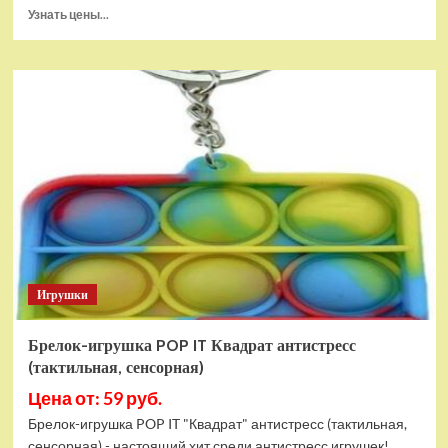
Прочитать
Узнать цены...
больше
о
Тянущаяся
игрушка
Гуджитсу
Блейзагот
и
Рэдбек
Паук
Водная
Атака
Игрушки
Брелок-игрушка POP IT Квадрат антистресс
(тактильная, сенсорная)
Цена от: 59 руб.
Брелок-игрушка POP IT "Квадрат" антистресс (тактильная,
сенсорная) - настоящий хит среди антистресс игрушек!