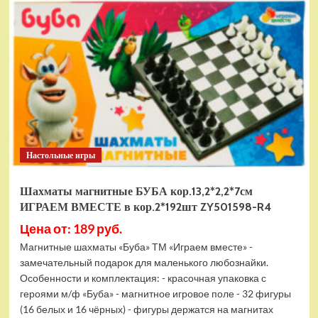
электромобиль
RiverToys
F888FF
красный
Настольные игры
Шахматы магнитные БУБА кор.13,2*2,2*7см
ИГРАЕМ ВМЕСТЕ в кор.2*192шт ZY501598-R4
Цена от: 189 руб.
Магнитные шахматы «Буба» ТМ «Играем вместе» -
замечательный подарок для маленького любознайки.
Особенности и комплектация: - красочная упаковка с
героями м/ф «Буба» - магнитное игровое поле - 32 фигуры
(16 белых и 16 чёрных) - фигуры держатся на магнитах