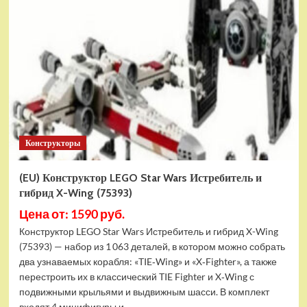
Конструктор
LEGO
Marvel
Шанг-
Чи
и
Великий
Защитник
(30454)
Конструкторы
(EU) Конструктор LEGO Star Wars Истребитель и
гибрид X-Wing (75393)
Цена от: 1590 руб.
Конструктор LEGO Star Wars Истребитель и гибрид X-Wing
(75393) — набор из 1 063 деталей, в котором можно собрать
два узнаваемых корабля: «TIE‑Wing» и «X‑Fighter», а также
перестроить их в классический TIE Fighter и X‑Wing с
подвижными крыльями и выдвижным шасси. В комплект
входят 4 минифигуры и...