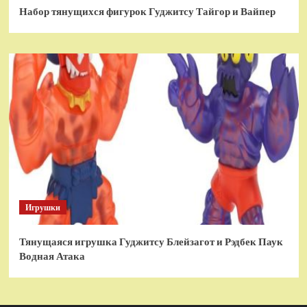
Набор тянущихся фигурок Гуджитсу Тайгор и Вайпер
Игрушки
Тянущаяся игрушка Гуджитсу Блейзагот и Рэдбек Паук
Водная Атака