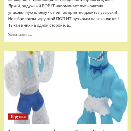
Яркий, радужный POP IT напоминает пупырчатую
упаковочную пленку - с ней так приятно давить пузырьки!
Но с брелоком-игрушкой ПОП ИТ пузырьки не закончатся!
Тыкай в них на одной стороне, а...
Прочитать
Узнать цены...
больше
о
Брелок-
игрушка
POP
IT
Квадрат
антистресс
(тактильная,
сенсорная)
Игрушки