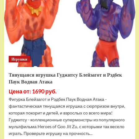
фигурок
Гуджитсу
Тайгор
и
Вайпер
Игрушки
Тянущаяся игрушка Гуджитсу Блейзагот и Рэдбек
Паук Водная Атака
Цена от: 1690 руб.
Фигурка Блейзагот и Рэдбек Паук Водная Атака -
фантастическая тянущаяся игрушка с сюрпризом внутри,
которая покорит и детей, и взрослых со всего мира!
Гуджитсу - коллекционные супермонстры из популярного
мультфильма Heroes of Goo Jit Zu, с которыми так весело
играть. Проверьте игрушку на прочность...