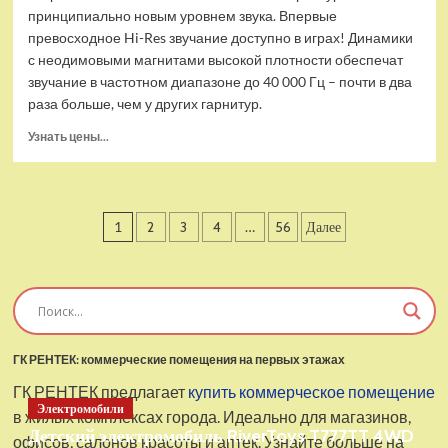
принципиально новым уровнем звука. Впервые
превосходное Hi-Res звучание доступно в играх! Динамики
с неодимовыми магнитами высокой плотности обеспечат
звучание в частотном диапазоне до 40 000 Гц – почти в два
раза больше, чем у других гарнитур.
Прочитать
Узнать цены...
больше
о
Проводные
наушники
Пагинация
1
2
3
4
…
56
Далее
с
микрофоном
записей
SteelSeries
Arctis
Pro
USB
ГК РЕНТЕК: коммерческие помещения на первых этажах
ГК РЕНТЕК предлагает
купить коммерческое помещение
Электромобили
в жилых комплексах города. Идеально для магазинов,
Детский электромобиль RiverToys T777TT 4WD
офисов, салонов красоты и аптек. Узнайте больше на