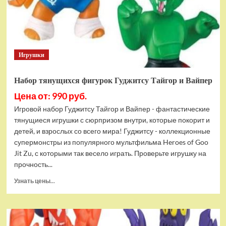
Bottom
Rehydrated
(XBOX
One,
русская
Игрушки
версия)
Набор тянущихся фигурок Гуджитсу Тайгор и Вайпер
Цена от: 990 руб.
Игровой набор Гуджитсу Тайгор и Вайпер - фантастические
тянущиеся игрушки с сюрпризом внутри, которые покорит и
детей, и взрослых со всего мира! Гуджитсу - коллекционные
супермонстры из популярного мультфильма Heroes of Goo
Jit Zu, с которыми так весело играть. Проверьте игрушку на
прочность...
Прочитать
Узнать цены...
больше
о
Набор
тянущихся