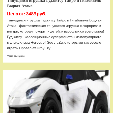
Тянущаяся игрушка Гуджитсу Тайро и Гигабивень
Водная Атака
Цена от: 3489 руб.
Тянущаяся игрушка Гуджитсу Тайро и Гигабивень Водная
Атака - фантастическая тянущаяся игрушка с сюрпризом
внутри, которая покорит и детей, и взрослых со всего мира!
Гуджитсу - коллекционные супермонстры из популярного
мультфильма Heroes of Goo Jit Zu, с которыми так весело
играть. Проверьте игрушку...
Прочитать
Узнать цены...
больше
о
Тянущаяся
игрушка
Гуджитсу
Тайро
и
Гигабивень
Водная
Атака