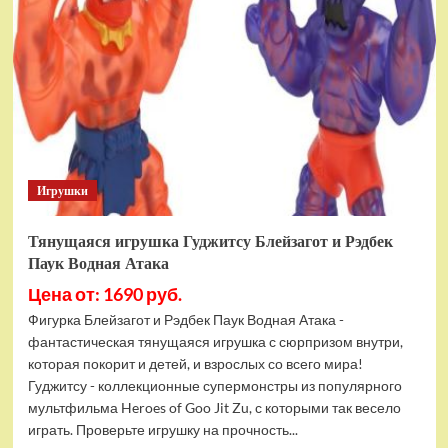
фигурок
Гуджитсу
Тайгор
и
Вайпер
Игрушки
Тянущаяся игрушка Гуджитсу Блейзагот и Рэдбек
Паук Водная Атака
Цена от: 1690 руб.
Фигурка Блейзагот и Рэдбек Паук Водная Атака -
фантастическая тянущаяся игрушка с сюрпризом внутри,
которая покорит и детей, и взрослых со всего мира!
Гуджитсу - коллекционные супермонстры из популярного
мультфильма Heroes of Goo Jit Zu, с которыми так весело
играть. Проверьте игрушку на прочность...