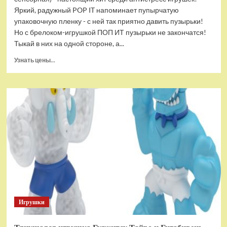
Яркий, радужный POP IT напоминает пупырчатую
упаковочную пленку - с ней так приятно давить пузырьки!
Но с брелоком-игрушкой ПОП ИТ пузырьки не закончатся!
Тыкай в них на одной стороне, а...
Прочитать
Узнать цены...
больше
о
Брелок-
игрушка
POP
IT
Квадрат
антистресс
(тактильная,
сенсорная)
Игрушки