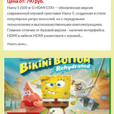
Цена от: 790 руб.
Hamy 5 (505-в-1) HDMI GTAI — обновленная версия
современной игровой приставки Hamy 5, созданная в стиле
популярных ретро-консолей, но с передовыми
технологиями и высококачественными комплектующими.
Главное отличие от базовой версии - наличие интерфейса
HDMI и кабеля HDMI в комплекте с игровой...
Прочитать
Узнать цены...
больше
о
Игровая
приставка
Hamy
5
(505-
в-1)
HDMI
GTA