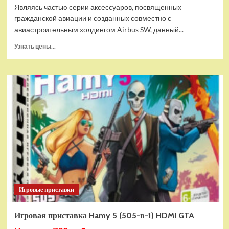
Являясь частью серии аксессуаров, посвященных
гражданской авиации и созданных совместно с
авиастроительным холдингом Airbus SW, данный...
Прочитать
Узнать цены...
больше
о
Дополнительный
модуль
Thrustmaster
TCA
Quadrant
Add-
on
Airbus
Edition
ww
Игровые приставки
Игровая приставка Hamy 5 (505-в-1) HDMI GTA