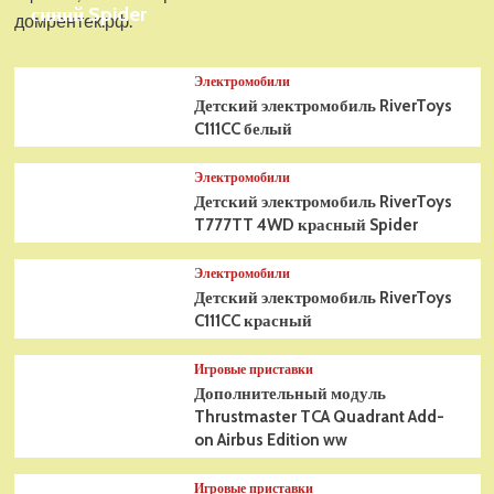
синий Spider
домрентек.рф.
Электромобили
Детский электромобиль RiverToys
C111CC белый
Электромобили
Детский электромобиль RiverToys
T777TT 4WD красный Spider
Электромобили
Детский электромобиль RiverToys
C111CC красный
Игровые приставки
Дополнительный модуль
Thrustmaster TCA Quadrant Add-
on Airbus Edition ww
Игровые приставки