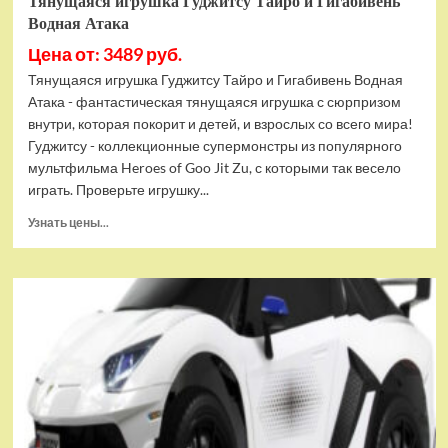
Тянущаяся игрушка Гуджитсу Тайро и Гигабивень
Водная Атака
Цена от: 3489 руб.
Тянущаяся игрушка Гуджитсу Тайро и Гигабивень Водная
Атака - фантастическая тянущаяся игрушка с сюрпризом
внутри, которая покорит и детей, и взрослых со всего мира!
Гуджитсу - коллекционные супермонстры из популярного
мультфильма Heroes of Goo Jit Zu, с которыми так весело
играть. Проверьте игрушку...
Прочитать
Узнать цены...
больше
о
Тянущаяся
игрушка
Гуджитсу
Тайро
и
Гигабивень
Водная
Атака