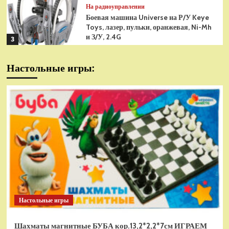
На радиоуправлении
Боевая машина Universe на Р/У Keye
Toys, лазер, пульки, оранжевая, Ni-Mh
и З/У, 2.4G
3
На радиоуправлении
Настольные игры:
Радиоуправляемая модель
снегоуборщик Hui Na Toys 1к18
(HN1586)
4
На радиоуправлении
Р/У танк Taigen 1/16
Panzerkampfwagen III (Германия) HC
(для ИК танкового боя) V3 2.4G RTR,
5
TG3848-1HC-IR3.0
На радиоуправлении
Радиоуправляемый танк Torro
Sturmtiger Panzer 1к16
Настольные игры
(TR1111700300)
1
Шахматы магнитные БУБА кор.13,2*2,2*7см ИГРАЕМ