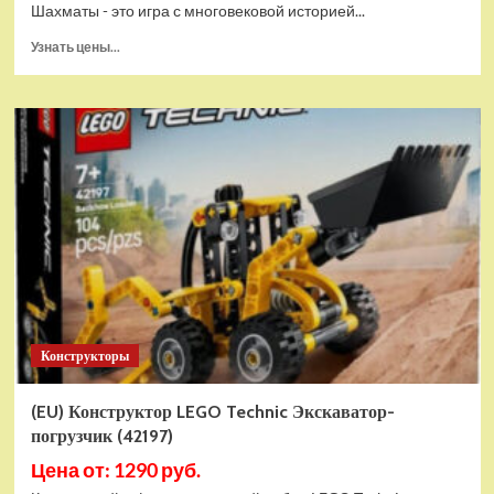
Шахматы - это игра с многовековой историей...
Прочитать
Узнать цены...
больше
о
Шахматы
магнитные
БУБА
кор.13,2*2,2*7см
ИГРАЕМ
ВМЕСТЕ
в
кор.2*192шт
ZY501598-
R4
Конструкторы
(EU) Конструктор LEGO Technic Экскаватор-
погрузчик (42197)
Цена от: 1290 руб.