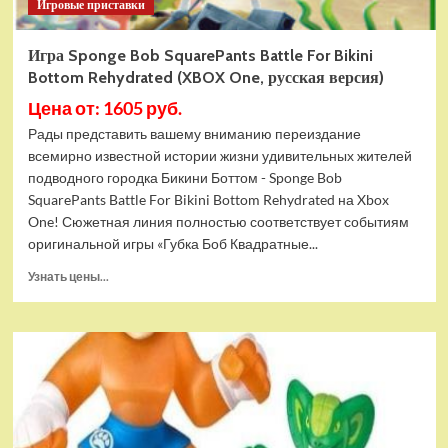
Игровые приставки
Игра Sponge Bob SquarePants Battle For Bikini
Bottom Rehydrated (XBOX One, русская версия)
Цена от: 1605 руб.
Рады представить вашему вниманию переиздание
всемирно известной истории жизни удивительных жителей
подводного городка Бикини Боттом - Sponge Bob
SquarePants Battle For Bikini Bottom Rehydrated на Xbox
One! Сюжетная линия полностью соответствует событиям
оригинальной игры «Губка Боб Квадратные...
Прочитать
Узнать цены...
больше
о
Игра
Sponge
Bob
SquarePants
Battle
For
Bikini