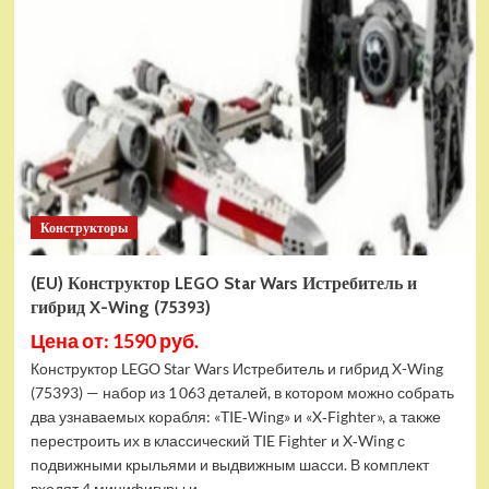
Конструктор
LEGO
Marvel
Шанг-
Чи
и
Великий
Защитник
(30454)
Конструкторы
(EU) Конструктор LEGO Star Wars Истребитель и
гибрид X-Wing (75393)
Цена от: 1590 руб.
Конструктор LEGO Star Wars Истребитель и гибрид X-Wing
(75393) — набор из 1 063 деталей, в котором можно собрать
два узнаваемых корабля: «TIE‑Wing» и «X‑Fighter», а также
перестроить их в классический TIE Fighter и X‑Wing с
подвижными крыльями и выдвижным шасси. В комплект
входят 4 минифигуры и...