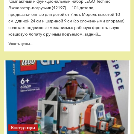
Компактный и функциональный набор LEGO Technic
Экскаватор‑погрузчик (42197) — 104 детали,
предназначенные для детей от 7 лет. Модель высотой 10
см, длиной 24 см и шириной 9 см (со сложенными опорами)
сочетает подвижные механизмы: рабочую фронтальную
ковшовую лопату с ручным подъемом, задний...
Прочитать
Узнать цены...
больше
о
(EU)
Конструктор
LEGO
Technic
Экскаватор-
погрузчик
(42197)
Конструкторы