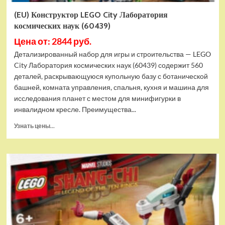
(EU) Конструктор LEGO City Лаборатория
космических наук (60439)
Цена от: 2844 руб.
Детализированный набор для игры и строительства — LEGO
City Лаборатория космических наук (60439) содержит 560
деталей, раскрывающуюся купольную базу с ботанической
башней, комната управления, спальня, кухня и машина для
исследования планет с местом для минифигурки в
инвалидном кресле. Преимущества...
Прочитать
Узнать цены...
больше
о
(EU)
Конструктор
LEGO
City
Лаборатория
космических
наук
(60439)