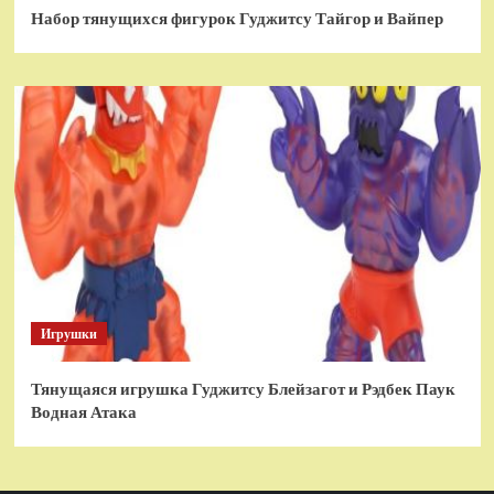
Набор тянущихся фигурок Гуджитсу Тайгор и Вайпер
Игрушки
Тянущаяся игрушка Гуджитсу Блейзагот и Рэдбек Паук
Водная Атака