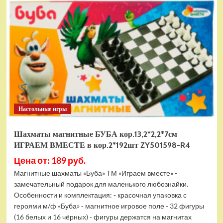
электромобиль
RiverToys
F888FF
красный
Настольные игры
Шахматы магнитные БУБА кор.13,2*2,2*7см
ИГРАЕМ ВМЕСТЕ в кор.2*192шт ZY501598-R4
Цена от: 189 руб.
Магнитные шахматы «Буба» ТМ «Играем вместе» -
замечательный подарок для маленького любознайки.
Особенности и комплектация: - красочная упаковка с
героями м/ф «Буба» - магнитное игровое поле - 32 фигуры
(16 белых и 16 чёрных) - фигуры держатся на магнитах