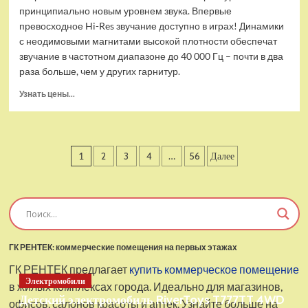
принципиально новым уровнем звука. Впервые
превосходное Hi-Res звучание доступно в играх! Динамики
с неодимовыми магнитами высокой плотности обеспечат
звучание в частотном диапазоне до 40 000 Гц – почти в два
раза больше, чем у других гарнитур.
Прочитать
Узнать цены...
больше
о
Проводные
наушники
Пагинация
1
2
3
4
…
56
Далее
с
микрофоном
записей
SteelSeries
Arctis
Pro
USB
ГК РЕНТЕК: коммерческие помещения на первых этажах
ГК РЕНТЕК предлагает
купить коммерческое помещение
Электромобили
в жилых комплексах города. Идеально для магазинов,
Детский электромобиль RiverToys T777TT 4WD
офисов, салонов красоты и аптек. Узнайте больше на