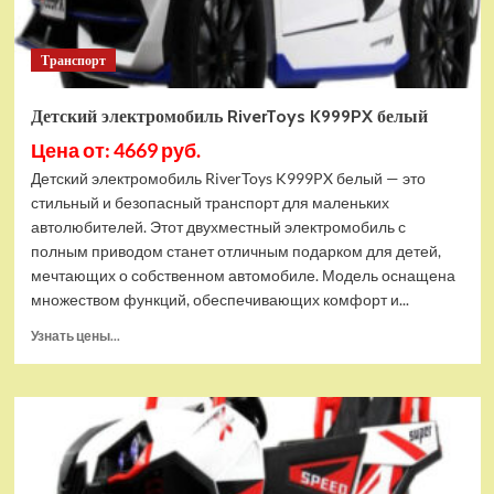
Транспорт
Детский электромобиль RiverToys K999PX белый
Цена от: 4669 руб.
Детский электромобиль RiverToys K999PX белый — это
стильный и безопасный транспорт для маленьких
автолюбителей. Этот двухместный электромобиль с
полным приводом станет отличным подарком для детей,
мечтающих о собственном автомобиле. Модель оснащена
множеством функций, обеспечивающих комфорт и...
Прочитать
Узнать цены...
больше
о
Детский
электромобиль
RiverToys
K999PX
белый