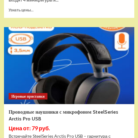
Прочитать
Узнать цены...
больше
о
(EU)
Конструктор
LEGO
Star
Wars
Истребитель
и
гибрид
X-
Wing
(75393)
Игровые приставки
Проводные наушники с микрофоном SteelSeries
Arctis Pro USB
Цена от: 79 руб.
Встречайте SteelSeries Arctis Pro USB – гарнитура с