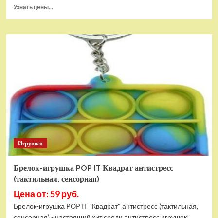
Прочитать
Узнать цены...
больше
о
Тянущаяся
игрушка
Гуджитсу
Блейзагот
и
Рэдбек
Паук
Водная
Атака
Игрушки
Брелок-игрушка POP IT Квадрат антистресс
(тактильная, сенсорная)
Цена от: 59 руб.
Брелок-игрушка POP IT "Квадрат" антистресс (тактильная,
сенсорная) - настоящий хит среди антистресс игрушек!