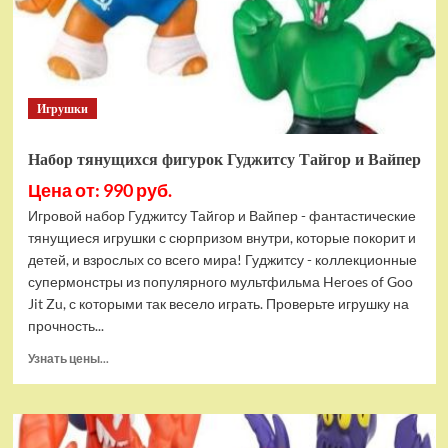
Bottom
Rehydrated
(XBOX
One,
русская
Игрушки
версия)
Набор тянущихся фигурок Гуджитсу Тайгор и Вайпер
Цена от: 990 руб.
Игровой набор Гуджитсу Тайгор и Вайпер - фантастические
тянущиеся игрушки с сюрпризом внутри, которые покорит и
детей, и взрослых со всего мира! Гуджитсу - коллекционные
супермонстры из популярного мультфильма Heroes of Goo
Jit Zu, с которыми так весело играть. Проверьте игрушку на
прочность...
Прочитать
Узнать цены...
больше
о
Набор
тянущихся