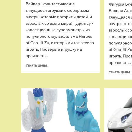
Вайпер - фантастические
Фигурка Бле
тянущиеся игрушки с сюрпризом
Водная Ата
внутри, которые покорит и детей, и
тянущаяся 
взрослых со всего мира! Гуджитсу -
внутри, кот
коллекционные супермонстры из
взрослых со
популярного мультфильма Heroes
коллекцион
of Goo Jit Zu, с которыми так весело
популярног
играть. Проверьте игрушку на
of Goo Jit Z
прочность...
играть. Про
прочность...
Прочитать
Узнать цены...
больше
Узнать цены..
о
Набор
тянущихся
фигурок
Гуджитсу
Тайгор
и
Вайпер