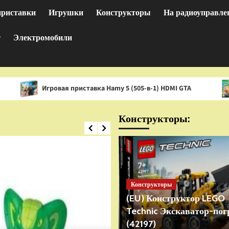
приставки
Игрушки
Конструкторы
На радиоуправле
т
Электромобили
гровая приставка Hamy 5 (505-в-1) HDMI GTA
Игра Spon
Конструкторы:
Конструкторы
(EU) Конструктор LEGO
Technic Экскаватор-пог
(42197)