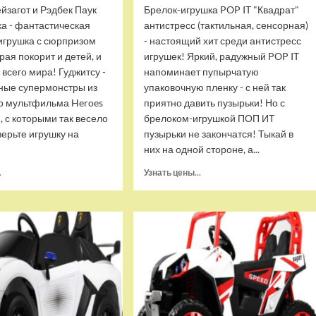
йзагот и Рэдбек Паук
Брелок-игрушка POP IT "Квадрат"
ка - фантастическая
антистресс (тактильная, сенсорная)
игрушка с сюрпризом
- настоящий хит среди антистресс
орая покорит и детей, и
игрушек! Яркий, радужный POP IT
 всего мира! Гуджитсу -
напоминает пупырчатую
ные супермонстры из
упаковочную пленку - с ней так
о мультфильма Heroes
приятно давить пузырьки! Но с
u, с которыми так весело
брелоком-игрушкой ПОП ИТ
верьте игрушку на
пузырьки не закончатся! Тыкай в
них на одной стороне, а...
Прочитать
Прочитать
.
Узнать цены...
больше
больше
о
о
Тянущаяся
Брелок-
игрушка
игрушка
Гуджитсу
POP
Блейзагот
IT
и
Квадрат
Рэдбек
антистресс
Паук
(тактильная,
Водная
сенсорная)