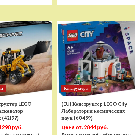
больше
больше
о
о
Детский
Детский
электромобиль
электромобиль
RiverToys
RiverToys
K999PX
F888FF
белый
красный
ры
Конструкторы
структор LEGO
(EU) Конструктор LEGO City
кскаватор-
Лаборатория космических
 (42197)
наук (60439)
1290 руб.
Цена от: 2844 руб.
 и функциональный
Детализированный набор для игры