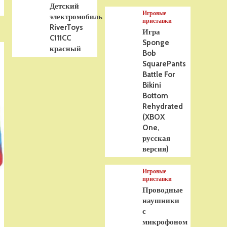
Детский
Игровые
электромобиль
приставки
RiverToys
Игра
C111CC
Sponge
красный
Bob
SquarePants
Battle For
Bikini
Bottom
Rehydrated
(XBOX
One,
русская
версия)
Игровые
приставки
Проводные
наушники
с
микрофоном