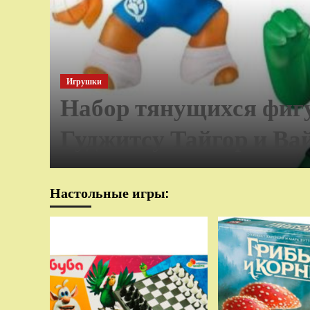
Игрушки
Набор тянущихся фиг
Гуджитсу Тайгор и Ва
Настольные игры: