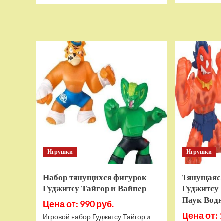
о
Дополнительный
модуль
Thrustmaster
TCA
Quadrant
Add-
on
Airbus
Edition
ww
Игрушки
Игрушки
Набор тянущихся фигурок
Тянущаяс
Гуджитсу Тайгор и Вайпер
Гуджитсу 
Паук Вод
Цена от: 990 руб.
Цена от: 
Игровой набор Гуджитсу Тайгор и