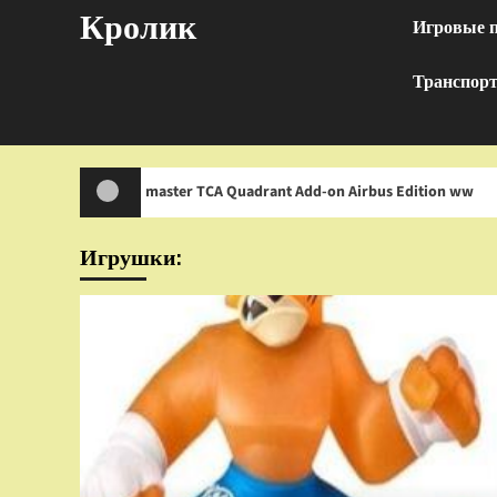
Перейти
Кролик
Игровые 
к
содержимому
Транспор
rustmaster TCA Quadrant Add-on Airbus Edition ww
И
Игрушки: