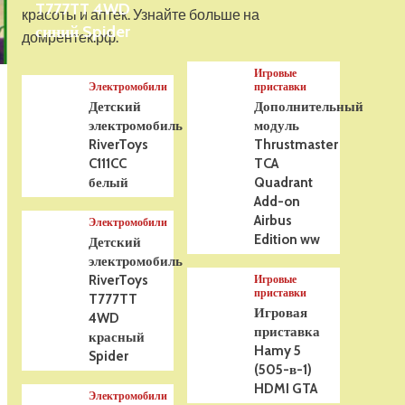
T777TT 4WD
На радиоуправлении
красоты и аптек. Узнайте больше на
Р/У танк Taigen 1/16
синий Spider
домрентек.рф.
Panzerkampfwagen III
(Германия) HC (для ИК
Игровые
танкового боя) V3 2.4G
5
Электромобили
приставки
RTR, TG3848-1HC-IR3.0
Детский
Дополнительный
электромобиль
модуль
RiverToys
Thrustmaster
C111CC
TCA
белый
Quadrant
Add-on
Airbus
Электромобили
Edition ww
Детский
электромобиль
RiverToys
Игровые
приставки
T777TT
Игровая
4WD
приставка
красный
Hamy 5
Spider
(505-в-1)
HDMI GTA
Электромобили