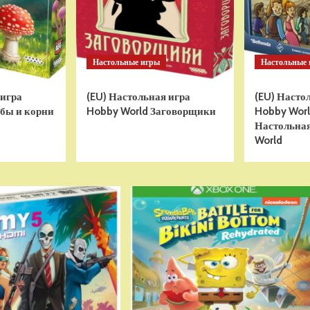
Настольные игры
Настольные
 игра
(EU) Настольная игра
(EU) Насто
бы и корни
Hobby World Заговорщики
Hobby World
Настольная
World