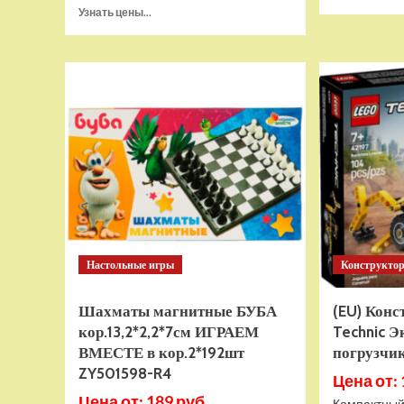
Прочитать
Узнать цены...
больше
о
Тянущаяся
игрушка
Гуджитсу
Тайро
и
Гигабивень
Водная
Атака
Настольные игры
Конструкто
Шахматы магнитные БУБА
(EU) Кон
кор.13,2*2,2*7см ИГРАЕМ
Technic Э
ВМЕСТЕ в кор.2*192шт
погрузчик
ZY501598-R4
Цена от: 
Цена от: 189 руб.
Компактный