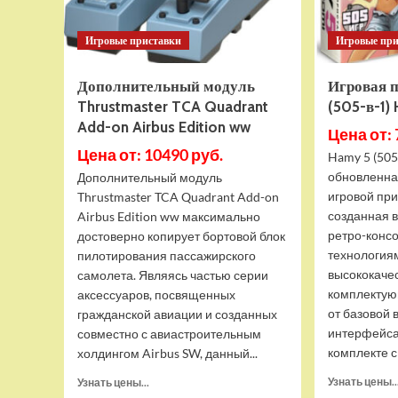
Игровые приставки
Игровые пр
Дополнительный модуль
Игровая 
Thrustmaster TCA Quadrant
(505-в-1)
Add-on Airbus Edition ww
Цена от: 
Цена от: 10490 руб.
Hamy 5 (505
обновленна
Дополнительный модуль
игровой при
Thrustmaster TCA Quadrant Add-on
созданная 
Airbus Edition ww максимально
ретро-конс
достоверно копирует бортовой блок
технология
пилотирования пассажирского
высококаче
самолета. Являясь частью серии
комплектую
аксессуаров, посвященных
от базовой 
гражданской авиации и созданных
интерфейса
совместно с авиастроительным
комплекте с 
холдингом Airbus SW, данный...
Прочитать
Узнать цены..
Узнать цены...
больше