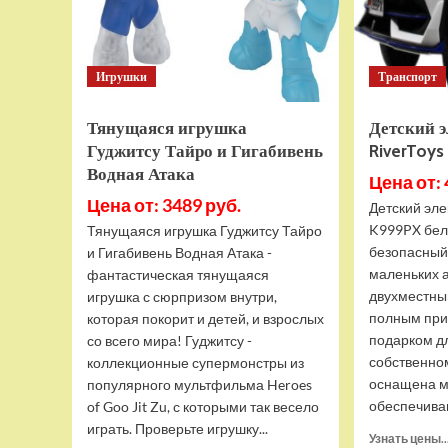
Игрушки
Транспорт
Тянущаяся игрушка
Детский 
Гуджитсу Тайро и Гигабивень
RiverToy
Водная Атака
Цена от: 
Цена от: 3489 руб.
Детский эле
K999PX бел
Тянущаяся игрушка Гуджитсу Тайро
безопасный
и Гигабивень Водная Атака -
маленьких 
фантастическая тянущаяся
двухместны
игрушка с сюрпризом внутри,
полным при
которая покорит и детей, и взрослых
подарком д
со всего мира! Гуджитсу -
собственно
коллекционные супермонстры из
оснащена м
популярного мультфильма Heroes
обеспечива
of Goo Jit Zu, с которыми так весело
играть. Проверьте игрушку...
Узнать цены..