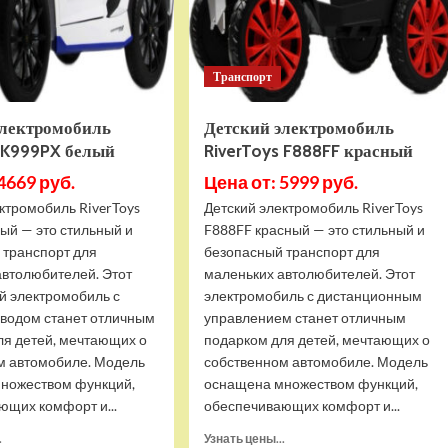
Атака
Транспорт
электромобиль
Детский электромобиль
s K999PX белый
RiverToys F888FF красный
4669 руб.
Цена от: 5999 руб.
ктромобиль RiverToys
Детский электромобиль RiverToys
ый — это стильный и
F888FF красный — это стильный и
 транспорт для
безопасный транспорт для
автолюбителей. Этот
маленьких автолюбителей. Этот
й электромобиль с
электромобиль с дистанционным
водом станет отличным
управлением станет отличным
ля детей, мечтающих о
подарком для детей, мечтающих о
м автомобиле. Модель
собственном автомобиле. Модель
ножеством функций,
оснащена множеством функций,
ющих комфорт и...
обеспечивающих комфорт и...
Прочитать
Прочитать
.
Узнать цены...