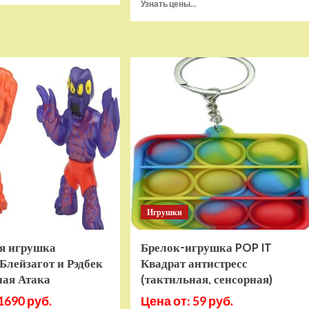
Прочитать
Узнать цены...
о
больше
Игровая
о
приставка
Игра
Hamy
Sponge
5
Bob
(505-
SquarePants
в-1)
Battle
HDMI
For
GTA
Bikini
Bottom
Rehydrated
(XBOX
One,
русская
версия)
Игрушки
я игрушка
Брелок-игрушка POP IT
Блейзагот и Рэдбек
Квадрат антистресс
ная Атака
(тактильная, сенсорная)
1690 руб.
Цена от: 59 руб.