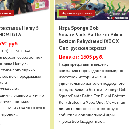
иставки
Игровые приставки
приставка Hamy 5
Игра Sponge Bob
 HDMI GTA
SquarePants Battle For Bikini
Bottom Rehydrated (XBOX
790 руб.
One, русская версия)
-в-1) HDMI GTAI —
Цена от: 1605 руб.
я версия современной
ставки Hamy 5,
Рады представить вашему
в стиле популярных
вниманию переиздание всемирно
олей, но с передовыми
известной истории жизни
ми и
удивительных жителей подводного
ственными
городка Бикини Боттом - Sponge Bob
щими. Главное отличие
SquarePants Battle For Bikini Bottom
версии - наличие
Rehydrated на Xbox One! Сюжетная
 HDMI и кабеля HDMI в
линия полностью соответствует
игровой...
событиям оригинальной игры
«Губка Боб Квадратные...
Прочитать
.
больше