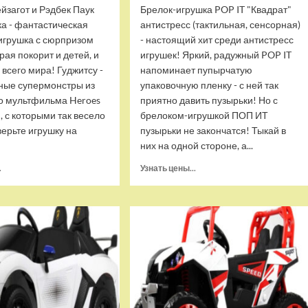
йзагот и Рэдбек Паук
Брелок-игрушка POP IT "Квадрат"
ка - фантастическая
антистресс (тактильная, сенсорная)
игрушка с сюрпризом
- настоящий хит среди антистресс
орая покорит и детей, и
игрушек! Яркий, радужный POP IT
 всего мира! Гуджитсу -
напоминает пупырчатую
ные супермонстры из
упаковочную пленку - с ней так
о мультфильма Heroes
приятно давить пузырьки! Но с
u, с которыми так весело
брелоком-игрушкой ПОП ИТ
верьте игрушку на
пузырьки не закончатся! Тыкай в
них на одной стороне, а...
Прочитать
Прочитать
.
Узнать цены...
больше
больше
о
о
Тянущаяся
Брелок-
игрушка
игрушка
Гуджитсу
POP
Блейзагот
IT
и
Квадрат
Рэдбек
антистресс
Паук
(тактильная,
Водная
сенсорная)