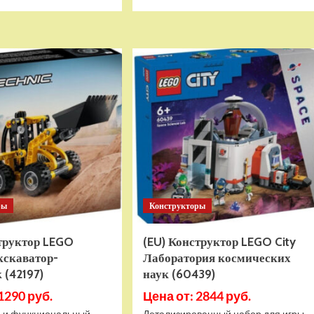
больше
больше
о
о
Детский
Детский
электромобиль
электромобиль
RiverToys
RiverToys
K999PX
F888FF
белый
красный
ры
Конструкторы
структор LEGO
(EU) Конструктор LEGO City
кскаватор-
Лаборатория космических
 (42197)
наук (60439)
1290 руб.
Цена от: 2844 руб.
 и функциональный
Детализированный набор для игры