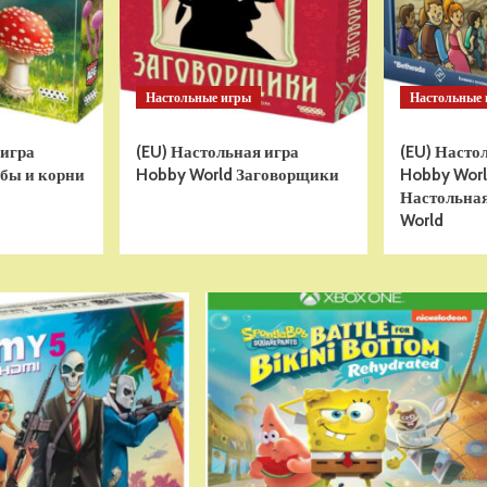
Настольные игры
Настольные
 игра
(EU) Настольная игра
(EU) Насто
бы и корни
Hobby World Заговорщики
Hobby World
Настольная
World