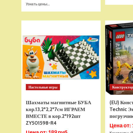
Прочитать
Узнать цены...
больше
о
Тянущаяся
игрушка
Гуджитсу
Тайро
и
Гигабивень
Водная
Атака
Настольные игры
Конструкто
Шахматы магнитные БУБА
(EU) Кон
кор.13,2*2,2*7см ИГРАЕМ
Technic Э
ВМЕСТЕ в кор.2*192шт
погрузчик
ZY501598-R4
Цена от: 
Цена от: 189 руб.
Компактный