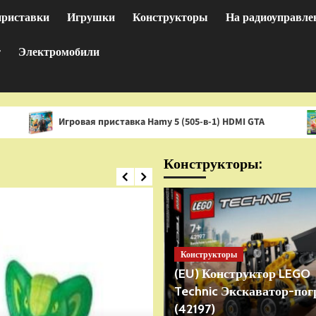
приставки
Игрушки
Конструкторы
На радиоуправле
т
Электромобили
гровая приставка Hamy 5 (505-в-1) HDMI GTA
Игра Spon
Конструкторы:
Конструкторы
(EU) Конструктор LEGO
Technic Экскаватор-пог
(42197)