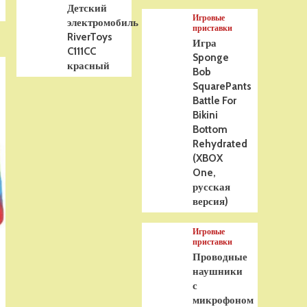
Детский
Игровые
электромобиль
приставки
RiverToys
Игра
C111CC
Sponge
красный
Bob
SquarePants
Battle For
Bikini
Bottom
Rehydrated
(XBOX
One,
русская
версия)
Игровые
приставки
Проводные
наушники
с
микрофоном