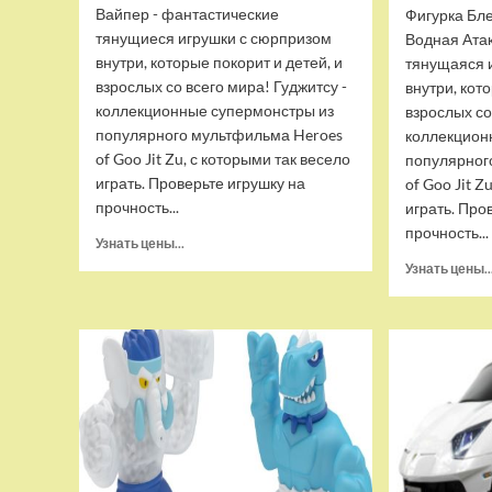
Вайпер - фантастические
Фигурка Бле
тянущиеся игрушки с сюрпризом
Водная Ата
внутри, которые покорит и детей, и
тянущаяся 
взрослых со всего мира! Гуджитсу -
внутри, кот
коллекционные супермонстры из
взрослых со
популярного мультфильма Heroes
коллекцион
of Goo Jit Zu, с которыми так весело
популярног
играть. Проверьте игрушку на
of Goo Jit Z
прочность...
играть. Про
прочность...
Прочитать
Узнать цены...
больше
Узнать цены..
о
Набор
тянущихся
фигурок
Гуджитсу
Тайгор
и
Вайпер