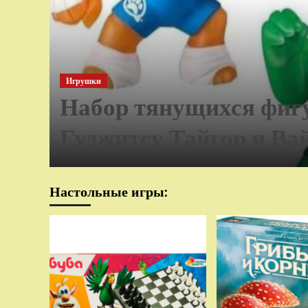
Игрушки
Набор тянущихся фиг
Гуджитсу Тайгор и Ва
Настольные игры: