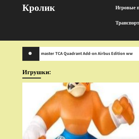
Перейти
Кролик
Игровые 
к
содержимому
Транспор
hrustmaster TCA Quadrant Add-on Airbus Edition ww
И
Игрушки: