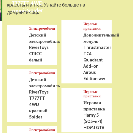
T777TT 4WD
На радиоуправлении
красоты и аптек. Узнайте больше на
Р/У танк Taigen 1/16
синий Spider
домрентек.рф.
Panzerkampfwagen III
(Германия) HC (для ИК
Игровые
танкового боя) V3 2.4G
5
Электромобили
приставки
RTR, TG3848-1HC-IR3.0
Детский
Дополнительный
электромобиль
модуль
RiverToys
Thrustmaster
C111CC
TCA
белый
Quadrant
Add-on
Airbus
Электромобили
Edition ww
Детский
электромобиль
RiverToys
Игровые
приставки
T777TT
Игровая
4WD
приставка
красный
Hamy 5
Spider
(505-в-1)
HDMI GTA
Электромобили