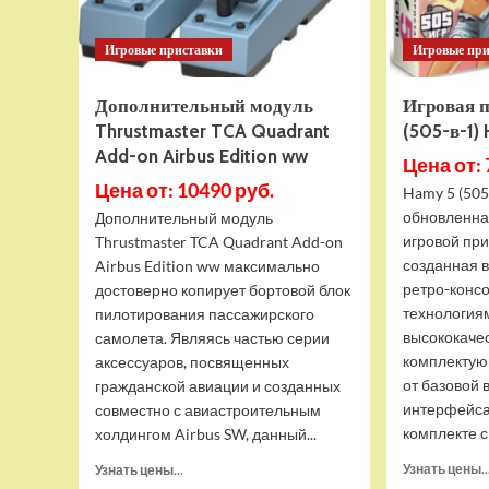
Игровые приставки
Игровые пр
Дополнительный модуль
Игровая 
Thrustmaster TCA Quadrant
(505-в-1)
Add-on Airbus Edition ww
Цена от: 
Цена от: 10490 руб.
Hamy 5 (505
обновленна
Дополнительный модуль
игровой при
Thrustmaster TCA Quadrant Add-on
созданная 
Airbus Edition ww максимально
ретро-конс
достоверно копирует бортовой блок
технология
пилотирования пассажирского
высококаче
самолета. Являясь частью серии
комплектую
аксессуаров, посвященных
от базовой 
гражданской авиации и созданных
интерфейса
совместно с авиастроительным
комплекте с 
холдингом Airbus SW, данный...
Прочитать
Узнать цены..
Узнать цены...
больше