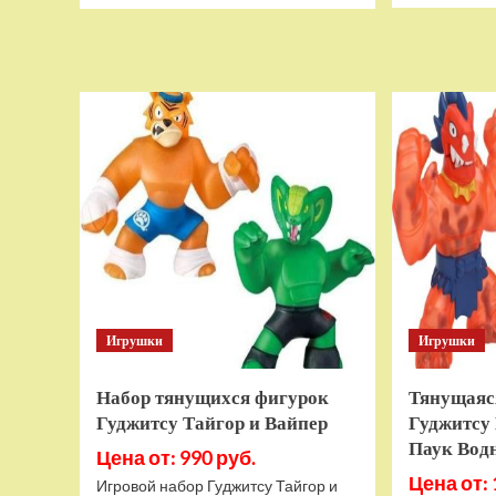
о
Дополнительный
модуль
Thrustmaster
TCA
Quadrant
Add-
on
Airbus
Edition
ww
Игрушки
Игрушки
Набор тянущихся фигурок
Тянущаяс
Гуджитсу Тайгор и Вайпер
Гуджитсу 
Паук Вод
Цена от: 990 руб.
Цена от: 
Игровой набор Гуджитсу Тайгор и