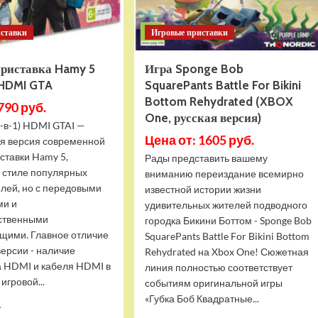
иставки
Игровые приставки
приставка Hamy 5
Игра Sponge Bob
 HDMI GTA
SquarePants Battle For Bikini
Bottom Rehydrated (XBOX
790 руб.
One, русская версия)
-в-1) HDMI GTAI —
Цена от: 1605 руб.
я версия современной
ставки Hamy 5,
Рады представить вашему
в стиле популярных
вниманию переиздание всемирно
олей, но с передовыми
известной истории жизни
ми и
удивительных жителей подводного
ственными
городка Бикини Боттом - Sponge Bob
щими. Главное отличие
SquarePants Battle For Bikini Bottom
версии - наличие
Rehydrated на Xbox One! Сюжетная
 HDMI и кабеля HDMI в
линия полностью соответствует
игровой...
событиям оригинальной игры
«Губка Боб Квадратные...
Прочитать
.
больше