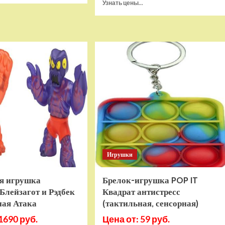
Прочитать
Узнать цены...
о
больше
Игровая
о
приставка
Игра
Hamy
Sponge
5
Bob
(505-
SquarePants
в-1)
Battle
HDMI
For
GTA
Bikini
Bottom
Rehydrated
(XBOX
One,
русская
версия)
Игрушки
я игрушка
Брелок-игрушка POP IT
Блейзагот и Рэдбек
Квадрат антистресс
ная Атака
(тактильная, сенсорная)
1690 руб.
Цена от: 59 руб.