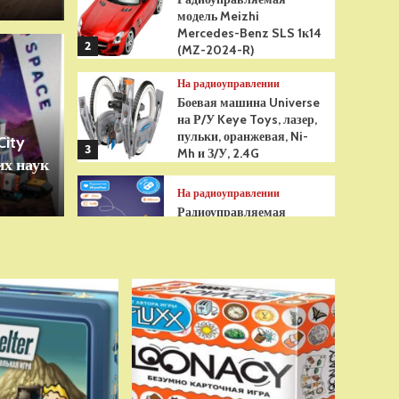
модель Meizhi
Mercedes-Benz SLS 1к14
2
(MZ-2024-R)
Игрушки
На радиоуправлении
грушка Гуджитсу
Бре
Боевая машина Universe
на Р/У Keye Toys, лазер,
Рэдбек Паук Водная
анти
пульки, оранжевая, Ni-
City
3
Mh и З/У, 2.4G
х наук
сенс
На радиоуправлении
Радиоуправляемая
модель снегоуборщик Hui
Na Toys 1к18 (HN1586)
4
На радиоуправлении
Р/У танк Taigen 1/16
Panzerkampfwagen III
(Германия) HC (для ИК
танкового боя) V3 2.4G
5
RTR, TG3848-1HC-IR3.0