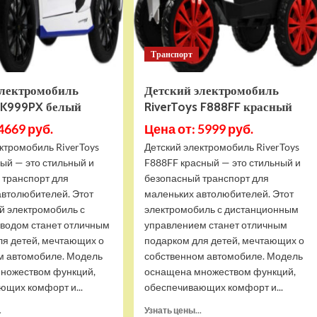
Атака
Транспорт
электромобиль
Детский электромобиль
s K999PX белый
RiverToys F888FF красный
4669 руб.
Цена от: 5999 руб.
ктромобиль RiverToys
Детский электромобиль RiverToys
ый — это стильный и
F888FF красный — это стильный и
 транспорт для
безопасный транспорт для
автолюбителей. Этот
маленьких автолюбителей. Этот
й электромобиль с
электромобиль с дистанционным
водом станет отличным
управлением станет отличным
ля детей, мечтающих о
подарком для детей, мечтающих о
м автомобиле. Модель
собственном автомобиле. Модель
ножеством функций,
оснащена множеством функций,
ющих комфорт и...
обеспечивающих комфорт и...
Прочитать
Прочитать
.
Узнать цены...