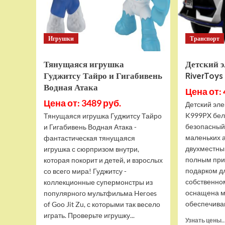
Игрушки
Транспорт
Тянущаяся игрушка
Детский 
Гуджитсу Тайро и Гигабивень
RiverToy
Водная Атака
Цена от: 
Цена от: 3489 руб.
Детский эле
K999PX бел
Тянущаяся игрушка Гуджитсу Тайро
безопасный
и Гигабивень Водная Атака -
маленьких 
фантастическая тянущаяся
двухместны
игрушка с сюрпризом внутри,
полным при
которая покорит и детей, и взрослых
подарком д
со всего мира! Гуджитсу -
собственно
коллекционные супермонстры из
оснащена м
популярного мультфильма Heroes
обеспечива
of Goo Jit Zu, с которыми так весело
играть. Проверьте игрушку...
Узнать цены..