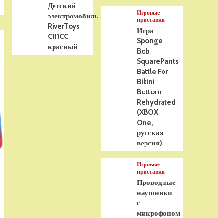
Детский
Игровые
электромобиль
приставки
RiverToys
Игра
C111CC
Sponge
красный
Bob
SquarePants
Battle For
Bikini
Bottom
Rehydrated
(XBOX
One,
русская
версия)
Игровые
приставки
Проводные
наушники
с
микрофоном