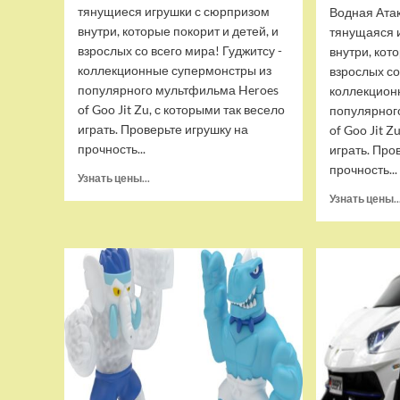
тянущиеся игрушки с сюрпризом
Водная Ата
внутри, которые покорит и детей, и
тянущаяся 
взрослых со всего мира! Гуджитсу -
внутри, кот
коллекционные супермонстры из
взрослых со
популярного мультфильма Heroes
коллекцион
of Goo Jit Zu, с которыми так весело
популярног
играть. Проверьте игрушку на
of Goo Jit Z
прочность...
играть. Про
прочность...
Прочитать
Узнать цены...
больше
Узнать цены..
о
Набор
тянущихся
фигурок
Гуджитсу
Тайгор
и
Вайпер