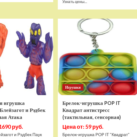
Прочитать
Узнать цены...
о
больше
Игровая
о
приставка
Игра
Hamy
Sponge
5
Bob
(505-
SquarePants
в-1)
Battle
HDMI
For
GTA
Bikini
Bottom
Rehydrated
(XBOX
One,
русская
Игрушки
версия)
я игрушка
Брелок-игрушка POP IT
Блейзагот и Рэдбек
Квадрат антистресс
ная Атака
(тактильная, сенсорная)
1690 руб.
Цена от: 59 руб.
йзагот и Рэдбек Паук
Брелок-игрушка POP IT "Квадрат"