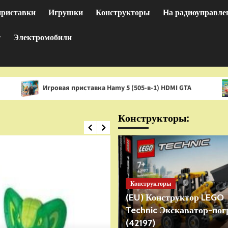
приставки
Игрушки
Конструкторы
На радиоуправле
т
Электромобили
гровая приставка Hamy 5 (505-в-1) HDMI GTA
Игра Spon
Конструкторы:
Конструкторы
(EU) Конструктор LEGO
Technic Экскаватор-пог
(42197)