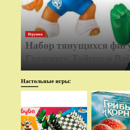
Игрушки
Набор тянущихся фиг
Гуджитсу Тайгор и Ва
Настольные игры: