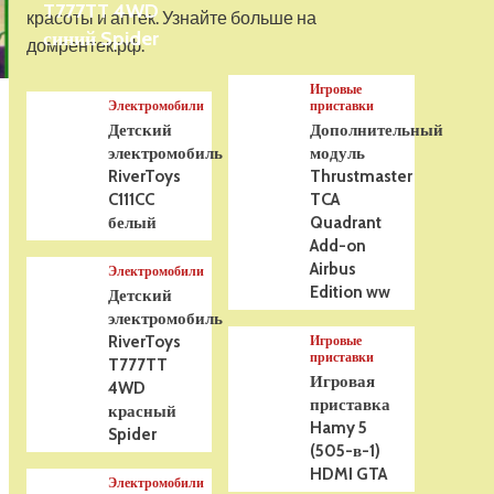
T777TT 4WD
На радиоуправлении
красоты и аптек. Узнайте больше на
Р/У танк Taigen 1/16
синий Spider
домрентек.рф.
Panzerkampfwagen III
(Германия) HC (для ИК
Игровые
танкового боя) V3 2.4G
5
Электромобили
приставки
RTR, TG3848-1HC-IR3.0
Детский
Дополнительный
электромобиль
модуль
RiverToys
Thrustmaster
C111CC
TCA
белый
Quadrant
Add-on
Airbus
Электромобили
Edition ww
Детский
электромобиль
RiverToys
Игровые
приставки
T777TT
Игровая
4WD
приставка
красный
Hamy 5
Spider
(505-в-1)
HDMI GTA
Электромобили