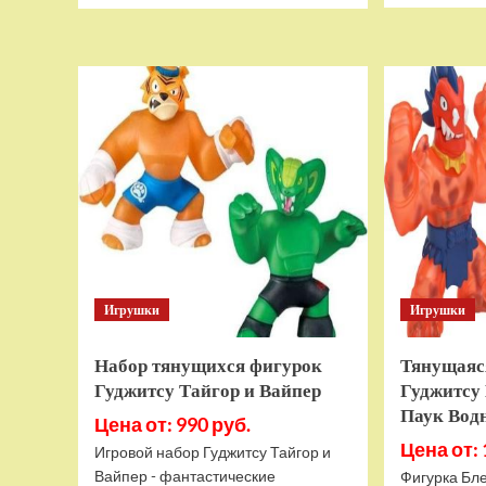
о
Дополнительный
модуль
Thrustmaster
TCA
Quadrant
Add-
on
Airbus
Edition
ww
Игрушки
Игрушки
Набор тянущихся фигурок
Тянущаяс
Гуджитсу Тайгор и Вайпер
Гуджитсу 
Паук Вод
Цена от: 990 руб.
Цена от: 
Игровой набор Гуджитсу Тайгор и
Вайпер - фантастические
Фигурка Бле