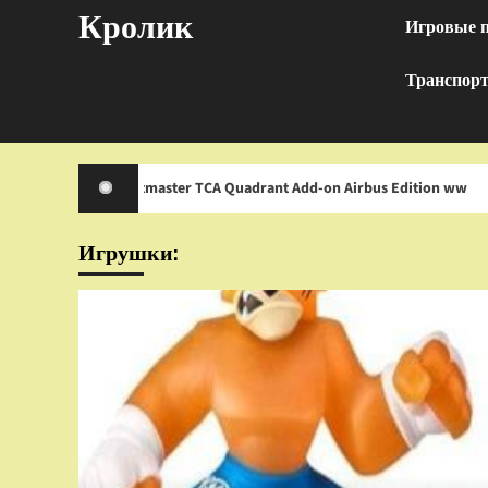
Перейти
Кролик
Игровые 
к
содержимому
Транспор
rustmaster TCA Quadrant Add-on Airbus Edition ww
И
Игрушки: