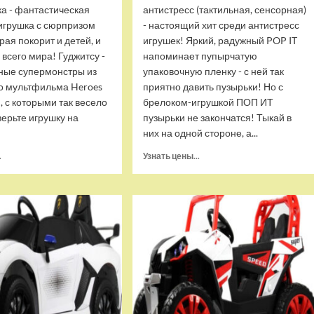
ка - фантастическая
антистресс (тактильная, сенсорная)
игрушка с сюрпризом
- настоящий хит среди антистресс
орая покорит и детей, и
игрушек! Яркий, радужный POP IT
 всего мира! Гуджитсу -
напоминает пупырчатую
ные супермонстры из
упаковочную пленку - с ней так
о мультфильма Heroes
приятно давить пузырьки! Но с
u, с которыми так весело
брелоком-игрушкой ПОП ИТ
верьте игрушку на
пузырьки не закончатся! Тыкай в
них на одной стороне, а...
Прочитать
Прочитать
.
Узнать цены...
больше
больше
о
о
Тянущаяся
Брелок-
игрушка
игрушка
Гуджитсу
POP
Блейзагот
IT
и
Квадрат
Рэдбек
антистресс
Паук
(тактильная,
Водная
сенсорная)
Атака