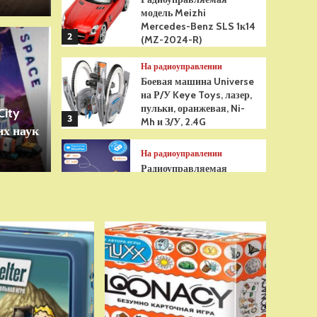
модель Meizhi
Mercedes-Benz SLS 1к14
2
(MZ-2024-R)
Игрушки
На радиоуправлении
грушка Гуджитсу
Бре
Боевая машина Universe
на Р/У Keye Toys, лазер,
Рэдбек Паук Водная
анти
пульки, оранжевая, Ni-
City
3
Mh и З/У, 2.4G
х наук
сенс
На радиоуправлении
Радиоуправляемая
модель снегоуборщик Hui
Na Toys 1к18 (HN1586)
4
На радиоуправлении
Р/У танк Taigen 1/16
Panzerkampfwagen III
(Германия) HC (для ИК
танкового боя) V3 2.4G
5
RTR, TG3848-1HC-IR3.0