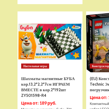
больше
о
Тянущаяся
игрушка
Гуджитсу
Тайро
и
Гигабивень
Водная
Атака
Настольные игры
Конструкто
Шахматы магнитные БУБА
(EU) Кон
кор.13,2*2,2*7см ИГРАЕМ
Technic Э
ВМЕСТЕ в кор.2*192шт
погрузчик
ZY501598-R4
Цена от: 
Цена от: 189 руб.
Компактный
набор LEGO