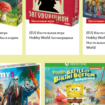
Настольные игры
Настольные
 игра
(EU) Настольная игра
(EU) Насто
бы и корни
Hobby World Заговорщики
Hobby World
Настольная
World