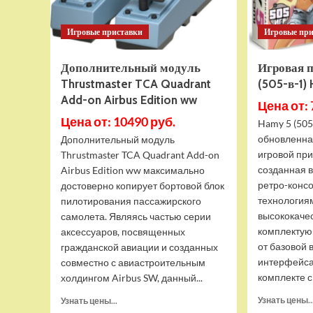
Игровые приставки
Игровые пр
Дополнительный модуль
Игровая 
Thrustmaster TCA Quadrant
(505-в-1)
Add-on Airbus Edition ww
Цена от: 
Цена от: 10490 руб.
Hamy 5 (505
обновленна
Дополнительный модуль
игровой при
Thrustmaster TCA Quadrant Add-on
созданная 
Airbus Edition ww максимально
ретро-конс
достоверно копирует бортовой блок
технология
пилотирования пассажирского
высококаче
самолета. Являясь частью серии
комплектую
аксессуаров, посвященных
от базовой 
гражданской авиации и созданных
интерфейса
совместно с авиастроительным
комплекте с 
холдингом Airbus SW, данный...
Прочитать
Узнать цены..
Узнать цены...
больше