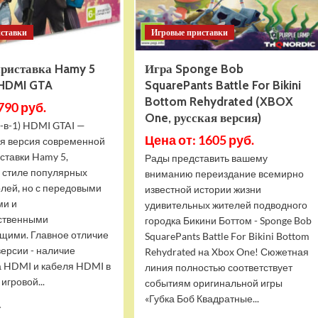
иставки
Игровые приставки
приставка Hamy 5
Игра Sponge Bob
 HDMI GTA
SquarePants Battle For Bikini
Bottom Rehydrated (XBOX
790 руб.
One, русская версия)
-в-1) HDMI GTAI —
Цена от: 1605 руб.
я версия современной
ставки Hamy 5,
Рады представить вашему
в стиле популярных
вниманию переиздание всемирно
олей, но с передовыми
известной истории жизни
ми и
удивительных жителей подводного
ственными
городка Бикини Боттом - Sponge Bob
щими. Главное отличие
SquarePants Battle For Bikini Bottom
версии - наличие
Rehydrated на Xbox One! Сюжетная
 HDMI и кабеля HDMI в
линия полностью соответствует
игровой...
событиям оригинальной игры
«Губка Боб Квадратные...
Прочитать
.
больше