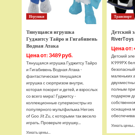
Игрушки
Транспорт
Тянущаяся игрушка
Детский 
Гуджитсу Тайро и Гигабивень
RiverToy
Водная Атака
Цена от: 
Цена от: 3489 руб.
Детский эле
K999PX бел
Тянущаяся игрушка Гуджитсу Тайро
безопасный
и Гигабивень Водная Атака -
маленьких 
фантастическая тянущаяся
двухместны
игрушка с сюрпризом внутри,
полным при
которая покорит и детей, и взрослых
подарком д
со всего мира! Гуджитсу -
собственно
коллекционные супермонстры из
оснащена м
популярного мультфильма Heroes
обеспечива
of Goo Jit Zu, с которыми так весело
играть. Проверьте игрушку...
Узнать цены..
Прочитать
Узнать цены...