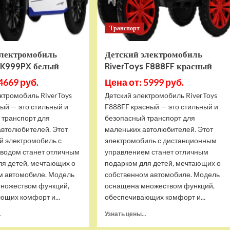
Транспорт
электромобиль
Детский электромобиль
s K999PX белый
RiverToys F888FF красный
4669 руб.
Цена от: 5999 руб.
ктромобиль RiverToys
Детский электромобиль RiverToys
ый — это стильный и
F888FF красный — это стильный и
 транспорт для
безопасный транспорт для
автолюбителей. Этот
маленьких автолюбителей. Этот
й электромобиль с
электромобиль с дистанционным
водом станет отличным
управлением станет отличным
ля детей, мечтающих о
подарком для детей, мечтающих о
м автомобиле. Модель
собственном автомобиле. Модель
ножеством функций,
оснащена множеством функций,
ющих комфорт и...
обеспечивающих комфорт и...
Прочитать
Прочитать
.
Узнать цены...
больше
больше