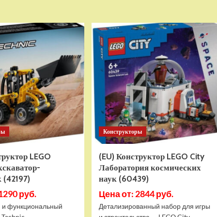
о
о
Детский
Детский
электромобиль
электромобиль
RiverToys
RiverToys
K999PX
F888FF
белый
красный
ры
Конструкторы
структор LEGO
(EU) Конструктор LEGO City
кскаватор-
Лаборатория космических
 (42197)
наук (60439)
1290 руб.
Цена от: 2844 руб.
 и функциональный
Детализированный набор для игры
 Technic
и строительства — LEGO City