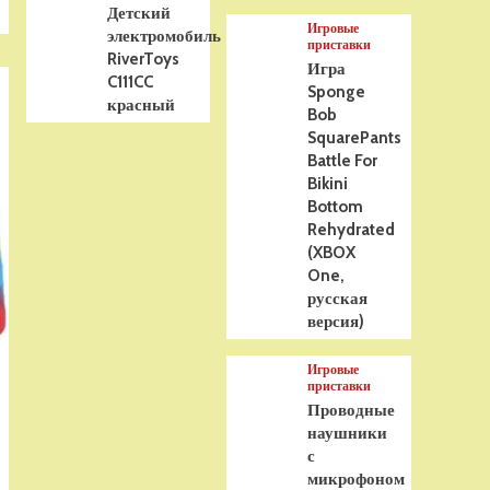
Детский
Игровые
электромобиль
приставки
RiverToys
Игра
C111CC
Sponge
красный
Bob
SquarePants
Battle For
Bikini
Bottom
Rehydrated
(XBOX
One,
русская
версия)
Игровые
приставки
Проводные
наушники
с
микрофоном