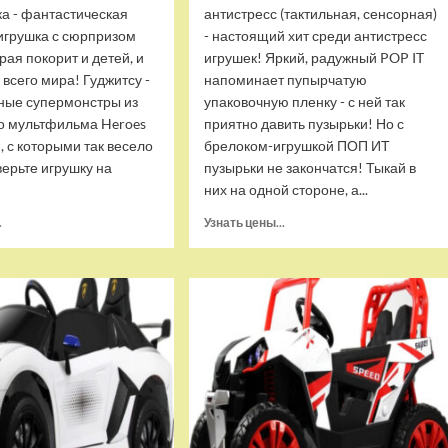
ка - фантастическая
антистресс (тактильная, сенсорная)
игрушка с сюрпризом
- настоящий хит среди антистресс
орая покорит и детей, и
игрушек! Яркий, радужный POP IT
 всего мира! Гуджитсу -
напоминает пупырчатую
ные супермонстры из
упаковочную пленку - с ней так
о мультфильма Heroes
приятно давить пузырьки! Но с
u, с которыми так весело
брелоком-игрушкой ПОП ИТ
верьте игрушку на
пузырьки не закончатся! Тыкай в
них на одной стороне, а...
Прочитать
Прочитать
.
Узнать цены...
больше
больше
о
о
Тянущаяся
Брелок-
игрушка
игрушка
Гуджитсу
POP
Блейзагот
IT
и
Квадрат
Рэдбек
антистресс
Паук
(тактильная,
Водная
сенсорная)
Атака