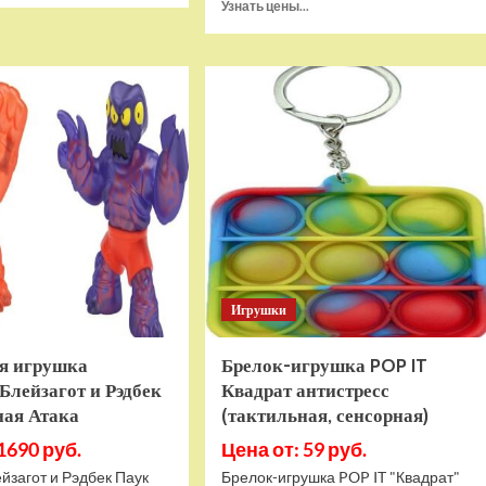
Прочитать
Узнать цены...
о
больше
Игровая
о
приставка
Игра
Hamy
Sponge
5
Bob
(505-
SquarePants
в-1)
Battle
HDMI
For
GTA
Bikini
Bottom
Rehydrated
(XBOX
One,
русская
Игрушки
версия)
я игрушка
Брелок-игрушка POP IT
Блейзагот и Рэдбек
Квадрат антистресс
ная Атака
(тактильная, сенсорная)
1690 руб.
Цена от: 59 руб.
йзагот и Рэдбек Паук
Брелок-игрушка POP IT "Квадрат"