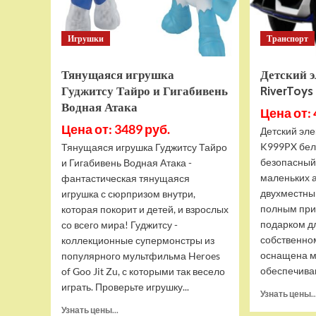
Игрушки
Транспорт
Тянущаяся игрушка
Детский 
Гуджитсу Тайро и Гигабивень
RiverToy
Водная Атака
Цена от: 
Цена от: 3489 руб.
Детский эле
K999PX бел
Тянущаяся игрушка Гуджитсу Тайро
безопасный
и Гигабивень Водная Атака -
маленьких 
фантастическая тянущаяся
двухместны
игрушка с сюрпризом внутри,
полным при
которая покорит и детей, и взрослых
подарком д
со всего мира! Гуджитсу -
собственно
коллекционные супермонстры из
оснащена м
популярного мультфильма Heroes
обеспечива
of Goo Jit Zu, с которыми так весело
играть. Проверьте игрушку...
Узнать цены..
Прочитать
Узнать цены...