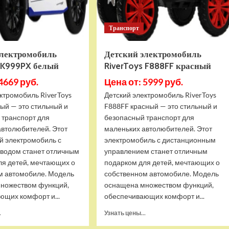
Транспорт
электромобиль
Детский электромобиль
s K999PX белый
RiverToys F888FF красный
4669 руб.
Цена от: 5999 руб.
ктромобиль RiverToys
Детский электромобиль RiverToys
ый — это стильный и
F888FF красный — это стильный и
 транспорт для
безопасный транспорт для
автолюбителей. Этот
маленьких автолюбителей. Этот
й электромобиль с
электромобиль с дистанционным
водом станет отличным
управлением станет отличным
ля детей, мечтающих о
подарком для детей, мечтающих о
м автомобиле. Модель
собственном автомобиле. Модель
ножеством функций,
оснащена множеством функций,
ющих комфорт и...
обеспечивающих комфорт и...
Прочитать
Прочитать
.
Узнать цены...
больше
больше