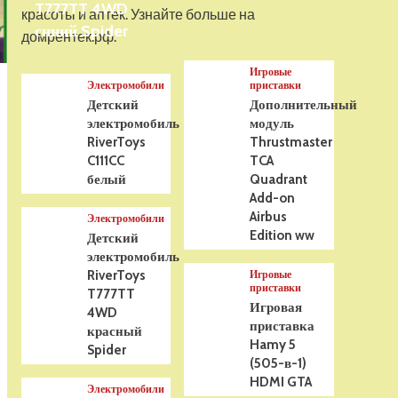
T777TT 4WD
На радиоуправлении
красоты и аптек. Узнайте больше на
Р/У танк Taigen 1/16
синий Spider
домрентек.рф.
Panzerkampfwagen III
(Германия) HC (для ИК
Игровые
танкового боя) V3 2.4G
5
Электромобили
приставки
RTR, TG3848-1HC-IR3.0
Детский
Дополнительный
электромобиль
модуль
RiverToys
Thrustmaster
C111CC
TCA
белый
Quadrant
Add-on
Airbus
Электромобили
Edition ww
Детский
электромобиль
RiverToys
Игровые
приставки
T777TT
Игровая
4WD
приставка
красный
Hamy 5
Spider
(505-в-1)
HDMI GTA
Электромобили