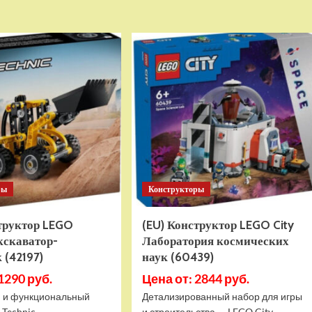
о
о
Детский
Детский
электромобиль
электромобиль
RiverToys
RiverToys
K999PX
F888FF
белый
красный
ры
Конструкторы
структор LEGO
(EU) Конструктор LEGO City
кскаватор-
Лаборатория космических
 (42197)
наук (60439)
1290 руб.
Цена от: 2844 руб.
 и функциональный
Детализированный набор для игры
 Technic
и строительства — LEGO City