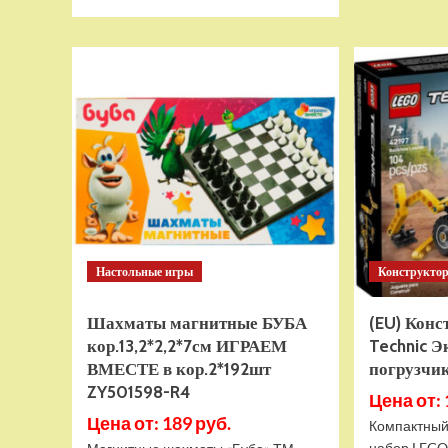
больше
о
Тянущаяся
игрушка
Гуджитсу
Тайро
и
Гигабивень
Водная
Атака
Настольные игры
Конструкто
Шахматы магнитные БУБА
(EU) Кон
кор.13,2*2,2*7см ИГРАЕМ
Technic Э
ВМЕСТЕ в кор.2*192шт
погрузчик
ZY501598-R4
Цена от: 
Цена от: 189 руб.
Компактный
набор LEGO