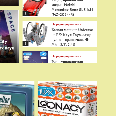
модель Meizhi
Mercedes-Benz SLS 1к14
2
(MZ-2024-R)
Игрушки
На радиоуправлении
грушка Гуджитсу
Бре
Боевая машина Universe
на Р/У Keye Toys, лазер,
Рэдбек Паук Водная
анти
пульки, оранжевая, Ni-
City
3
Mh и З/У, 2.4G
х наук
сенс
На радиоуправлении
Радиоуправляемая
модель снегоуборщик Hui
Na Toys 1к18 (HN1586)
4
На радиоуправлении
Р/У танк Taigen 1/16
Panzerkampfwagen III
(Германия) HC (для ИК
танкового боя) V3 2.4G
5
RTR, TG3848-1HC-IR3.0