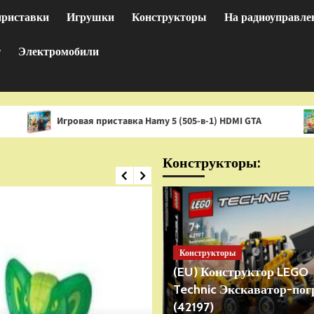
приставки
Игрушки
Конструкторы
На радиоуправле
т
Электромобили
гровая приставка Hamy 5 (505-в-1) HDMI GTA
Игра Spon
Конструкторы:
Конструкторы
(EU) Конструктор LEGO
Technic Экскаватор-пог
(42197)