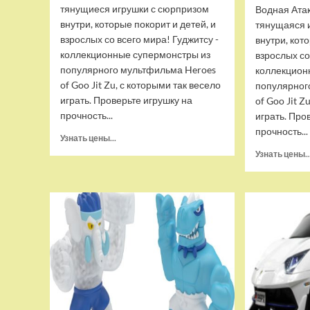
тянущиеся игрушки с сюрпризом
Водная Ата
внутри, которые покорит и детей, и
тянущаяся 
взрослых со всего мира! Гуджитсу -
внутри, кот
коллекционные супермонстры из
взрослых со
популярного мультфильма Heroes
коллекцион
of Goo Jit Zu, с которыми так весело
популярног
играть. Проверьте игрушку на
of Goo Jit Z
прочность...
играть. Про
прочность...
Прочитать
Узнать цены...
больше
Узнать цены..
о
Набор
тянущихся
фигурок
Гуджитсу
Тайгор
и
Вайпер