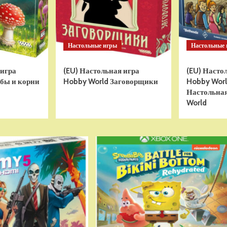
Настольные игры
Настольные
 игра
(EU) Настольная игра
(EU) Насто
бы и корни
Hobby World Заговорщики
Hobby World
Настольная
World