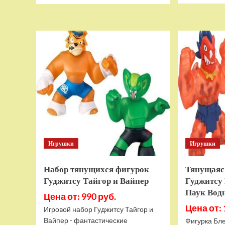
о
Дополнительный
модуль
Thrustmaster
TCA
Quadrant
Add-
on
Airbus
Edition
ww
Игрушки
Игрушки
Набор тянущихся фигурок
Тянущаяс
Гуджитсу Тайгор и Вайпер
Гуджитсу 
Паук Вод
Цена от: 990 руб.
Цена от: 
Игровой набор Гуджитсу Тайгор и
Вайпер - фантастические
Фигурка Бле