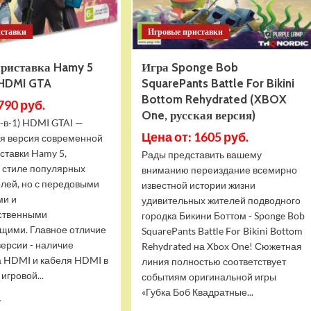
иставки
Игровые приставки
приставка Hamy 5
Игра Sponge Bob
 HDMI GTA
SquarePants Battle For Bikini
Bottom Rehydrated (XBOX
790 руб.
One, русская версия)
-в-1) HDMI GTAI —
Цена от: 1605 руб.
я версия современной
ставки Hamy 5,
Рады представить вашему
в стиле популярных
вниманию переиздание всемирно
олей, но с передовыми
известной истории жизни
ми и
удивительных жителей подводного
ственными
городка Бикини Боттом - Sponge Bob
щими. Главное отличие
SquarePants Battle For Bikini Bottom
версии - наличие
Rehydrated на Xbox One! Сюжетная
 HDMI и кабеля HDMI в
линия полностью соответствует
игровой...
событиям оригинальной игры
«Губка Боб Квадратные...
Прочитать
.
больше