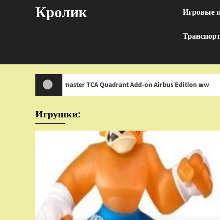
Перейти
Кролик
Игровые 
к
содержимому
Транспор
rustmaster TCA Quadrant Add-on Airbus Edition ww
И
Игрушки: