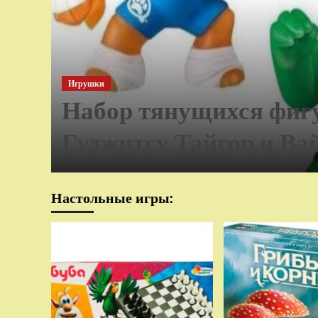
Игрушки
Набор тянущихся фиг
Гуджитсу Тайгор и Ва
Настольные игры: