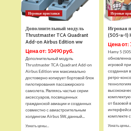
Игровые приставки
Игровые пр
Дополнительный модуль
Игровая 
Thrustmaster TCA Quadrant
(505-в-1)
Add-on Airbus Edition ww
Цена от: 
Цена от: 10490 руб.
Hamy 5 (505
обновленна
Дополнительный модуль
игровой при
Thrustmaster TCA Quadrant Add-on
созданная 
Airbus Edition ww максимально
ретро-конс
достоверно копирует бортовой блок
технология
пилотирования пассажирского
высококаче
самолета. Являясь частью серии
комплектую
аксессуаров, посвященных
от базовой 
гражданской авиации и созданных
интерфейса
совместно с авиастроительным
комплекте с 
холдингом Airbus SW, данный...
Прочитать
Узнать цены..
Узнать цены...
больше