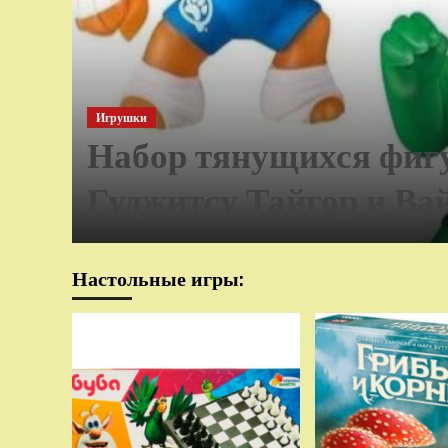
Игрушки
Набор тянущихся фиг
Гуджитсу Тайгор и Ва
Настольные игры: