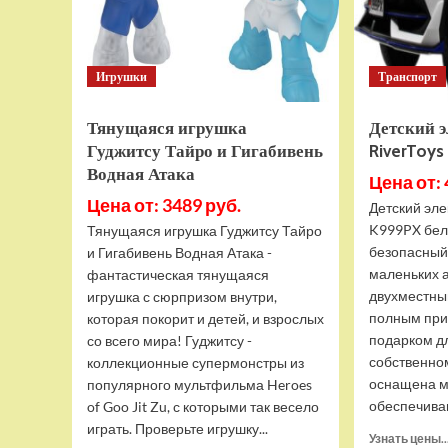
Игрушки
Транспорт
Тянущаяся игрушка
Детский 
Гуджитсу Тайро и Гигабивень
RiverToy
Водная Атака
Цена от: 
Цена от: 3489 руб.
Детский эле
K999PX бел
Тянущаяся игрушка Гуджитсу Тайро
безопасный
и Гигабивень Водная Атака -
маленьких 
фантастическая тянущаяся
двухместны
игрушка с сюрпризом внутри,
полным при
которая покорит и детей, и взрослых
подарком д
со всего мира! Гуджитсу -
собственно
коллекционные супермонстры из
оснащена м
популярного мультфильма Heroes
обеспечива
of Goo Jit Zu, с которыми так весело
играть. Проверьте игрушку...
Узнать цены..