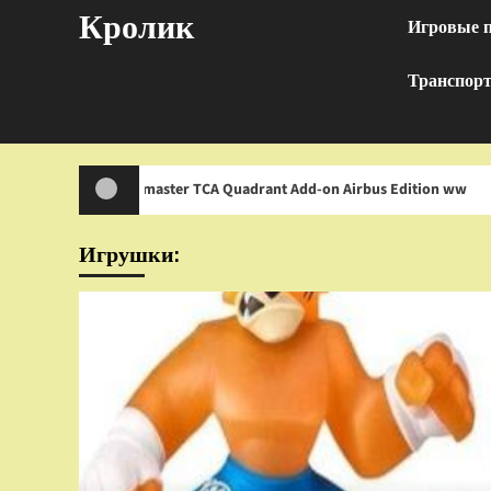
Перейти
Кролик
Игровые 
к
содержимому
Транспор
rustmaster TCA Quadrant Add-on Airbus Edition ww
И
Игрушки: