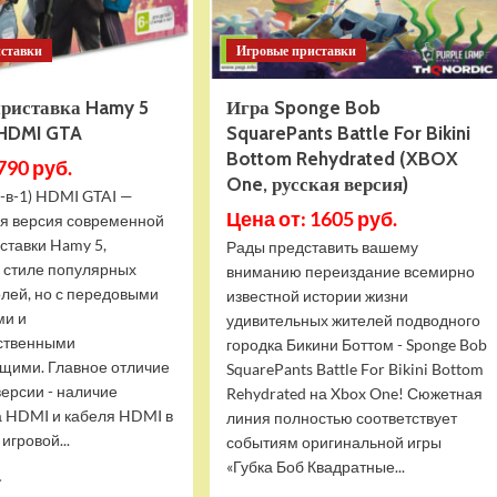
иставки
Игровые приставки
приставка Hamy 5
Игра Sponge Bob
 HDMI GTA
SquarePants Battle For Bikini
Bottom Rehydrated (XBOX
790 руб.
One, русская версия)
-в-1) HDMI GTAI —
Цена от: 1605 руб.
я версия современной
ставки Hamy 5,
Рады представить вашему
в стиле популярных
вниманию переиздание всемирно
олей, но с передовыми
известной истории жизни
ми и
удивительных жителей подводного
ственными
городка Бикини Боттом - Sponge Bob
щими. Главное отличие
SquarePants Battle For Bikini Bottom
версии - наличие
Rehydrated на Xbox One! Сюжетная
 HDMI и кабеля HDMI в
линия полностью соответствует
игровой...
событиям оригинальной игры
«Губка Боб Квадратные...
Прочитать
.
больше