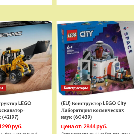
больше
больше
о
о
Детский
Детский
электромобиль
электромобиль
RiverToys
RiverToys
K999PX
F888FF
белый
красный
ры
Конструкторы
структор LEGO
(EU) Конструктор LEGO City
кскаватор-
Лаборатория космических
 (42197)
наук (60439)
1290 руб.
Цена от: 2844 руб.
 и функциональный
Детализированный набор для игры