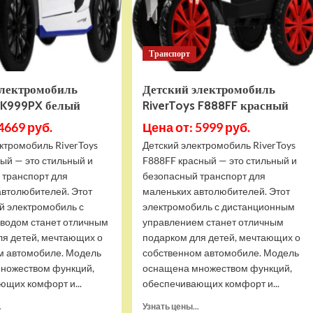
Атака
Транспорт
электромобиль
Детский электромобиль
s K999PX белый
RiverToys F888FF красный
4669 руб.
Цена от: 5999 руб.
ктромобиль RiverToys
Детский электромобиль RiverToys
ый — это стильный и
F888FF красный — это стильный и
 транспорт для
безопасный транспорт для
автолюбителей. Этот
маленьких автолюбителей. Этот
й электромобиль с
электромобиль с дистанционным
водом станет отличным
управлением станет отличным
ля детей, мечтающих о
подарком для детей, мечтающих о
м автомобиле. Модель
собственном автомобиле. Модель
ножеством функций,
оснащена множеством функций,
ющих комфорт и...
обеспечивающих комфорт и...
Прочитать
Прочитать
.
Узнать цены...