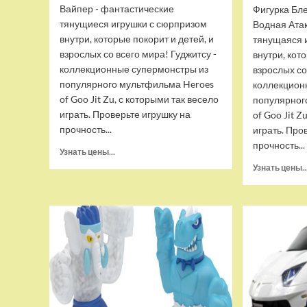
Вайпер - фантастические
Фигурка Бле
тянущиеся игрушки с сюрпризом
Водная Ата
внутри, которые покорит и детей, и
тянущаяся 
взрослых со всего мира! Гуджитсу -
внутри, кот
коллекционные супермонстры из
взрослых со
популярного мультфильма Heroes
коллекцион
of Goo Jit Zu, с которыми так весело
популярног
играть. Проверьте игрушку на
of Goo Jit Z
прочность...
играть. Про
прочность...
Прочитать
Узнать цены...
больше
Узнать цены..
о
Набор
тянущихся
фигурок
Гуджитсу
Тайгор
и
Вайпер