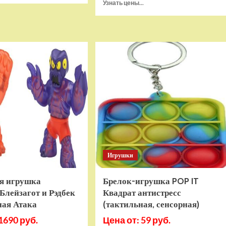
Прочитать
Узнать цены...
о
больше
Игровая
о
приставка
Игра
Hamy
Sponge
5
Bob
(505-
SquarePants
в-1)
Battle
HDMI
For
GTA
Bikini
Bottom
Rehydrated
(XBOX
One,
русская
версия)
Игрушки
я игрушка
Брелок-игрушка POP IT
Блейзагот и Рэдбек
Квадрат антистресс
ная Атака
(тактильная, сенсорная)
1690 руб.
Цена от: 59 руб.