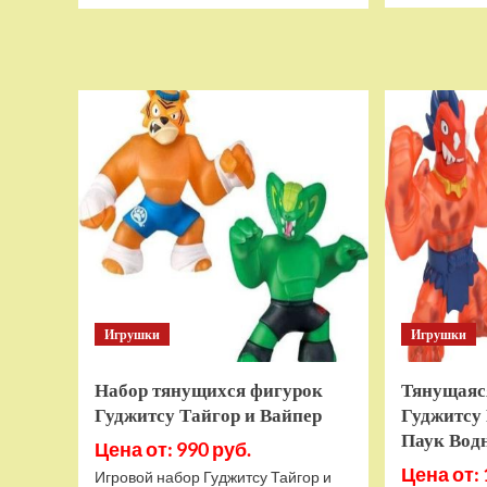
о
Дополнительный
модуль
Thrustmaster
TCA
Quadrant
Add-
on
Airbus
Edition
ww
Игрушки
Игрушки
Набор тянущихся фигурок
Тянущаяс
Гуджитсу Тайгор и Вайпер
Гуджитсу 
Паук Вод
Цена от: 990 руб.
Цена от: 
Игровой набор Гуджитсу Тайгор и