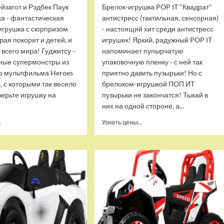
йзагот и Рэдбек Паук
Брелок-игрушка POP IT "Квадрат"
ка - фантастическая
антистресс (тактильная, сенсорная)
игрушка с сюрпризом
- настоящий хит среди антистресс
орая покорит и детей, и
игрушек! Яркий, радужный POP IT
 всего мира! Гуджитсу -
напоминает пупырчатую
ные супермонстры из
упаковочную пленку - с ней так
о мультфильма Heroes
приятно давить пузырьки! Но с
u, с которыми так весело
брелоком-игрушкой ПОП ИТ
верьте игрушку на
пузырьки не закончатся! Тыкай в
них на одной стороне, а...
Прочитать
Прочитать
.
Узнать цены...
больше
больше
о
о
Тянущаяся
Брелок-
игрушка
игрушка
Гуджитсу
POP
Блейзагот
IT
и
Квадрат
Рэдбек
антистресс
Паук
(тактильная,
Водная
сенсорная)