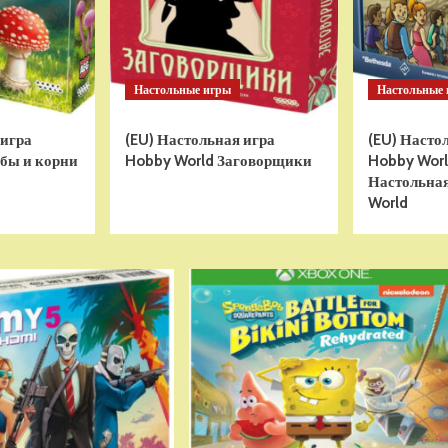
Настольные игры
Настольные
 игра
(EU) Настольная игра
(EU) Насто
бы и корни
Hobby World Заговорщики
Hobby World
Настольная
World