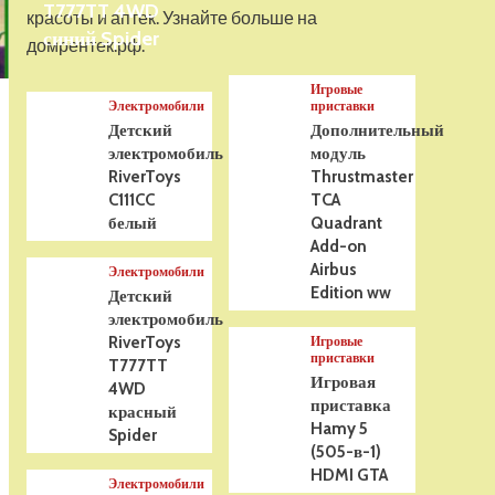
T777TT 4WD
На радиоуправлении
красоты и аптек. Узнайте больше на
Р/У танк Taigen 1/16
синий Spider
домрентек.рф.
Panzerkampfwagen III
(Германия) HC (для ИК
Игровые
танкового боя) V3 2.4G
5
Электромобили
приставки
RTR, TG3848-1HC-IR3.0
Детский
Дополнительный
электромобиль
модуль
RiverToys
Thrustmaster
C111CC
TCA
белый
Quadrant
Add-on
Airbus
Электромобили
Edition ww
Детский
электромобиль
RiverToys
Игровые
приставки
T777TT
Игровая
4WD
приставка
красный
Hamy 5
Spider
(505-в-1)
HDMI GTA
Электромобили