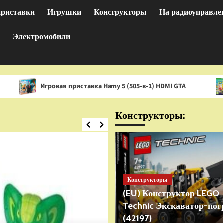
приставки
Игрушки
Конструкторы
На радиоуправле
т
Электромобили
гровая приставка Hamy 5 (505-в-1) HDMI GTA
Игра Spon
Конструкторы:
Конструкторы
(EU) Конструктор LEGO
Technic Экскаватор-пог
(42197)