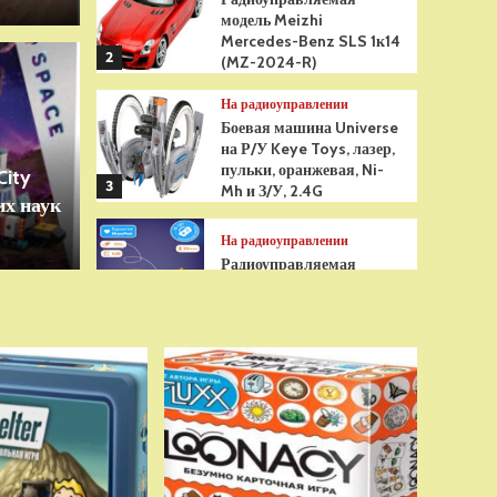
модель Meizhi
Mercedes-Benz SLS 1к14
2
(MZ-2024-R)
Игрушки
На радиоуправлении
грушка Гуджитсу
Бре
Боевая машина Universe
на Р/У Keye Toys, лазер,
Рэдбек Паук Водная
анти
пульки, оранжевая, Ni-
City
3
Mh и З/У, 2.4G
х наук
сенс
На радиоуправлении
Радиоуправляемая
модель снегоуборщик Hui
Na Toys 1к18 (HN1586)
4
На радиоуправлении
Р/У танк Taigen 1/16
Panzerkampfwagen III
(Германия) HC (для ИК
танкового боя) V3 2.4G
5
RTR, TG3848-1HC-IR3.0