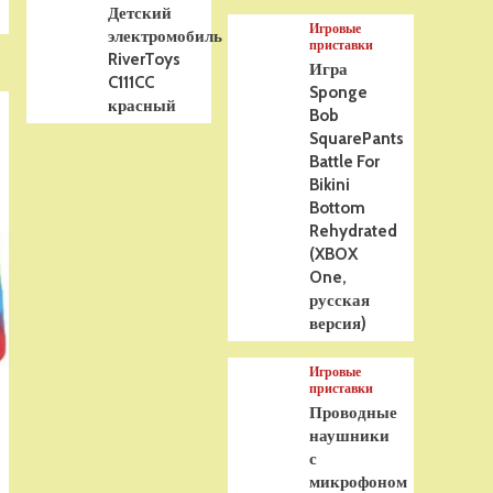
Детский
Игровые
электромобиль
приставки
RiverToys
Игра
C111CC
Sponge
красный
Bob
SquarePants
Battle For
Bikini
Bottom
Rehydrated
(XBOX
One,
русская
версия)
Игровые
приставки
Проводные
наушники
с
микрофоном