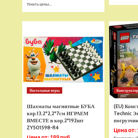
Прочитать
Узнать цены...
больше
о
Тянущаяся
игрушка
Гуджитсу
Тайро
и
Гигабивень
Водная
Атака
Настольные игры
Конструкто
Шахматы магнитные БУБА
(EU) Кон
кор.13,2*2,2*7см ИГРАЕМ
Technic Э
ВМЕСТЕ в кор.2*192шт
погрузчик
ZY501598-R4
Цена от: 
Цена от: 189 руб.
Компактный