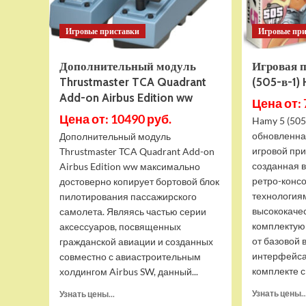
Игровые приставки
Игровые пр
Дополнительный модуль
Игровая 
Thrustmaster TCA Quadrant
(505-в-1)
Add-on Airbus Edition ww
Цена от: 
Цена от: 10490 руб.
Hamy 5 (505
обновленна
Дополнительный модуль
игровой при
Thrustmaster TCA Quadrant Add-on
созданная 
Airbus Edition ww максимально
ретро-конс
достоверно копирует бортовой блок
технология
пилотирования пассажирского
высококаче
самолета. Являясь частью серии
комплектую
аксессуаров, посвященных
от базовой 
гражданской авиации и созданных
интерфейса
совместно с авиастроительным
комплекте с 
холдингом Airbus SW, данный...
Прочитать
Узнать цены..
Узнать цены...
больше